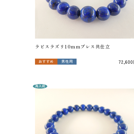
ラピスラズリ10mmブレス共仕立
72,60
おすすめ
男性用
再入荷