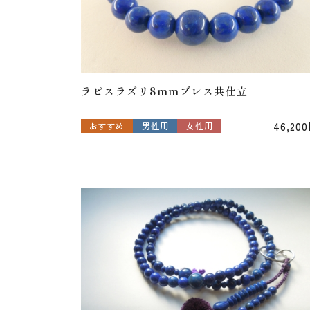
ラピスラズリ8mmブレス共仕立
46,20
おすすめ
男性用
女性用