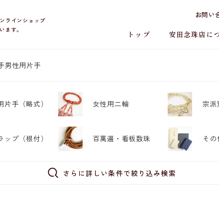
お問い
ンラインショップ
います。
トップ
安田念珠店に
手
男性用片手
用片手
（略式）
女性用二輪
宗派
ラップ
（根付）
百萬遍・
看板数珠
その
さらに詳しい条件で絞り込み検索