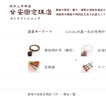
数珠の販売・購入・通販は安田念珠店オ
寺院用の数珠や特別注文品もお誂えして
Cotubu
水晶
一品
女性用片
注目キーワード
男性用片手
（略式）
女性
念珠袋
スト
数珠の安田念珠店 TOP
商品一覧