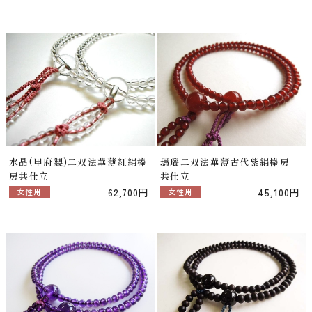
水晶(甲府製)二双法華薄紅絹棒
瑪瑙二双法華薄古代紫絹棒房
房共仕立
共仕立
62,700円
45,100円
女性用
女性用