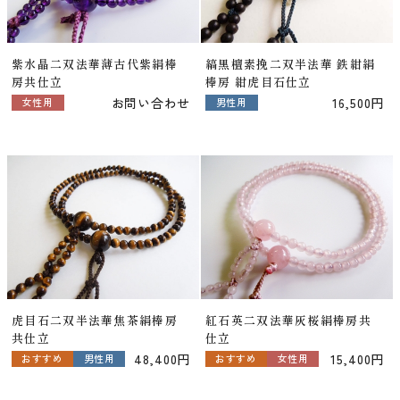
紫水晶二双法華薄古代紫絹棒
縞黒檀素挽二双半法華 鉄紺絹
房共仕立
棒房 紺虎目石仕立
お問い合わせ
16,500円
女性用
男性用
虎目石二双半法華焦茶絹棒房
紅石英二双法華灰桜絹棒房共
共仕立
仕立
48,400円
15,400円
おすすめ
男性用
おすすめ
女性用