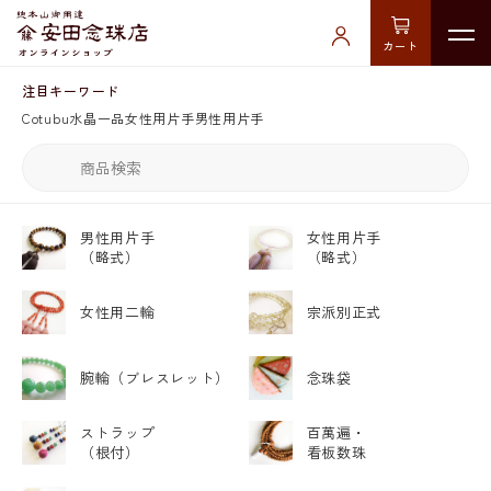
カート
注目キーワード
Cotubu
水晶
一品
女性用片手
男性用片手
男性用片手
女性用片手
（略式）
（略式）
女性用二輪
宗派別正式
腕輪
（ブレスレット）
念珠袋
ストラップ
百萬遍・
（根付）
看板数珠