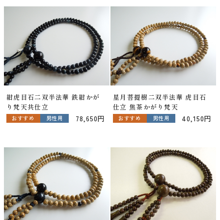
紺虎目石二双半法華 鉄紺かが
星月菩提樹二双半法華 虎目石
り梵天共仕立
仕立 焦茶かがり梵天
78,650円
40,150円
おすすめ
男性用
おすすめ
男性用