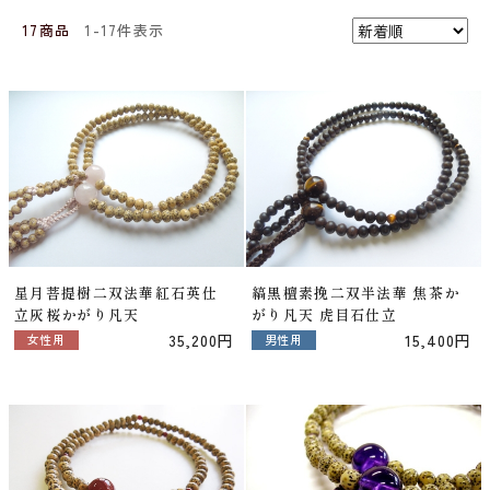
17商品
1-17件表示
星月菩提樹二双法華紅石英仕
縞黒檀素挽二双半法華 焦茶か
立灰桜かがり凡天
がり凡天 虎目石仕立
35,200円
15,400円
女性用
男性用