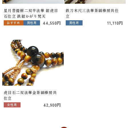
星月菩提樹二双半法華 紺虎目
鉄刀木尺三法華茶絹棒房共仕
石仕立 鉄紺かがり梵天
立
44,550円
11,110円
おすすめ
男性用
男性用
虎目石二双法華金茶絹棒房共
仕立
42,900円
女性用