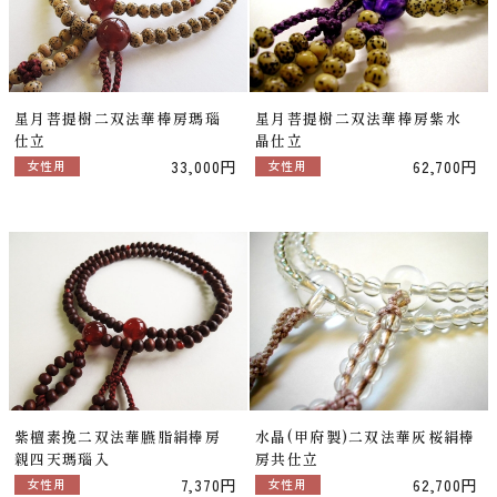
星月菩提樹二双法華棒房瑪瑙
星月菩提樹二双法華棒房紫水
仕立
晶仕立
33,000円
62,700円
女性用
女性用
紫檀素挽二双法華臙脂絹棒房
水晶(甲府製)二双法華灰桜絹棒
親四天瑪瑙入
房共仕立
7,370円
62,700円
女性用
女性用