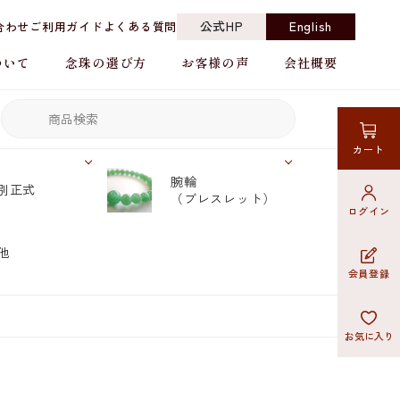
公式HP
English
合わせ
ご利用ガイド
よくある質問
ついて
念珠の選び方
お客様の声
会社概要
カート
腕輪
別正式
（ブレスレット）
ログイン
他
会員登録
お気に入り