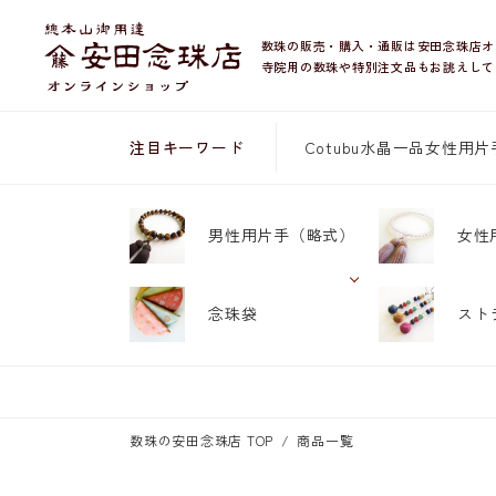
数珠の販売・購入・通販は安田念珠店オ
寺院用の数珠や特別注文品もお誂えして
Cotubu
水晶
一品
女性用片
注目キーワード
男性用片手
（略式）
女性
念珠袋
スト
数珠の安田念珠店 TOP
商品一覧