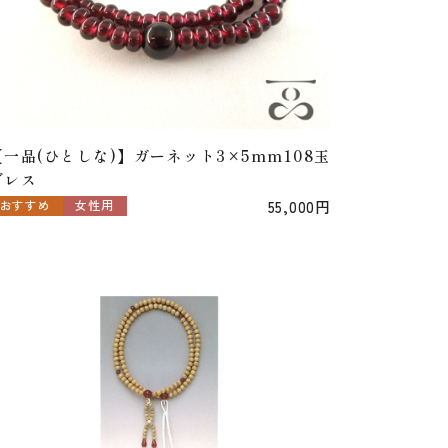
【一品(ひとしな)】ガーネット3×5mm108玉
ブレス
55,000円
おすすめ
女性用