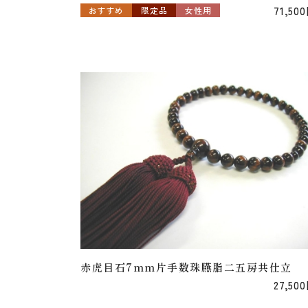
71,50
おすすめ
限定品
女性用
赤虎目石7mm片手数珠臙脂二五房共仕立
27,50