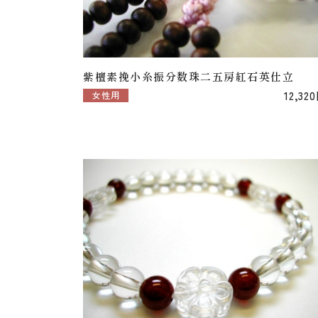
紫檀素挽小糸振分数珠二五房紅石英仕立
12,32
女性用