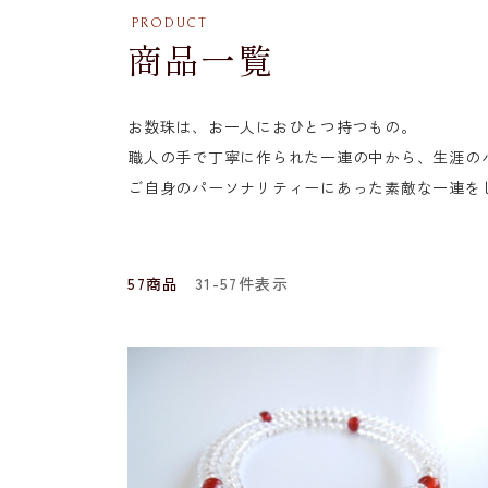
商品一覧
お数珠は、お一人におひとつ持つもの。
職人の手で丁寧に作られた一連の中から、生涯の
ご自身のパーソナリティーにあった素敵な一連を
57商品
31-57件表示