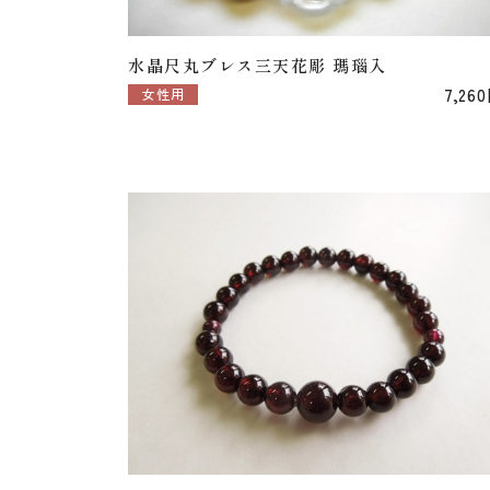
水晶尺丸ブレス三天花彫 瑪瑙入
7,26
女性用