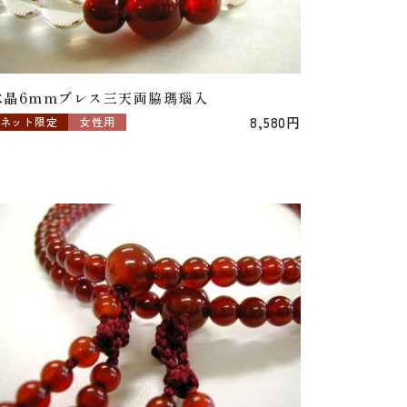
水晶6mmブレス三天両脇瑪瑙入
8,580円
ネット限定
女性用