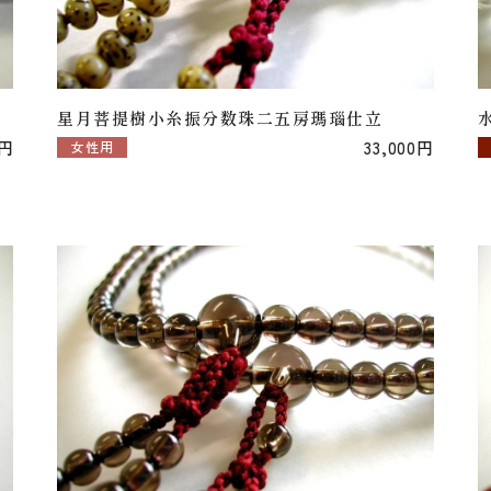
星月菩提樹小糸振分数珠二五房瑪瑙仕立
0円
33,000円
女性用