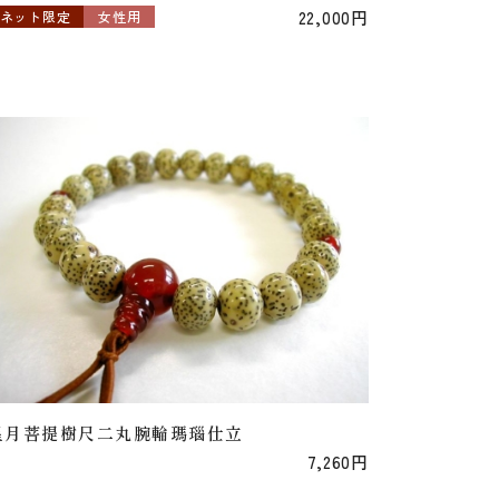
22,000円
ネット限定
女性用
星月菩提樹尺二丸腕輪瑪瑙仕立
7,260円