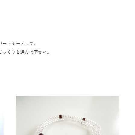
パートナーとして、
じっくりと選んで下さい。