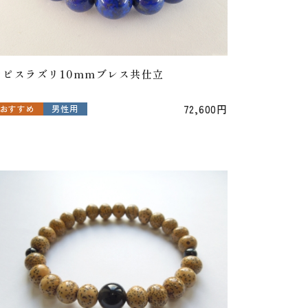
ラピスラズリ10mmブレス共仕立
72,600円
おすすめ
男性用