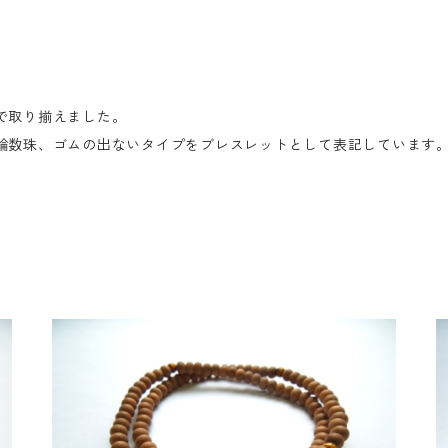
で取り揃えました。
輪数珠、ゴムの出ないタイプをブレスレットとして表記しています