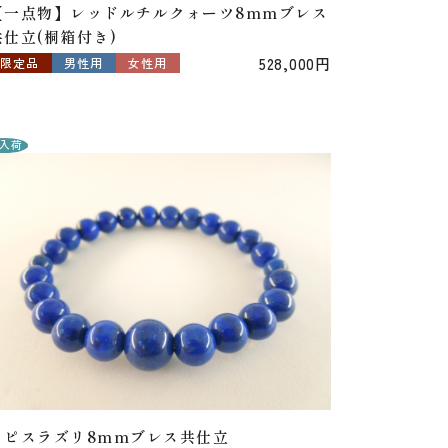
【一点物】レッドルチルクォーツ8mmブレス
共仕立(桐箱付き)
528,000円
限定品
男性用
女性用
入荷
ラピスラズリ8mmブレス共仕立