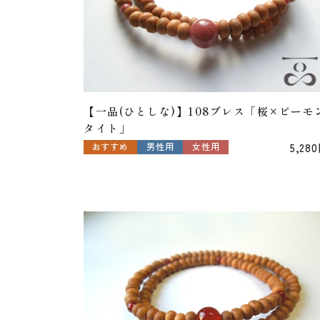
【一品(ひとしな)】108ブレス「桜×ピーモ
タイト」
5,28
おすすめ
男性用
女性用