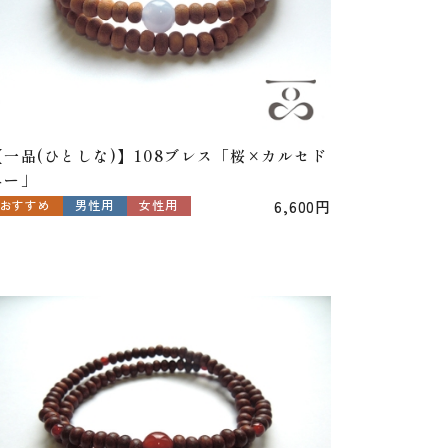
【一品(ひとしな)】108ブレス「桜×カルセド
ニー」
6,600円
おすすめ
男性用
女性用