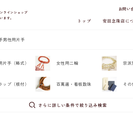
お問い
ンラインショップ
います。
トップ
安田念珠店に
手
男性用片手
用片手
（略式）
女性用二輪
宗派
ラップ
（根付）
百萬遍・
看板数珠
その
さらに詳しい条件で絞り込み検索