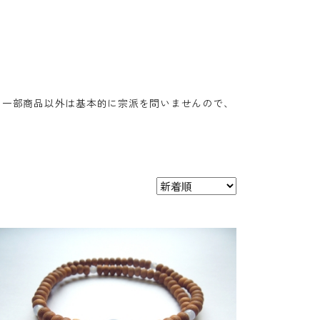
。一部商品以外は基本的に宗派を問いませんので、