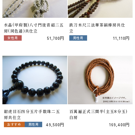
水晶(甲府製)八寸門徒青磁二五
鉄刀木尺三法華茶絹棒房共仕
房(同色通)共仕立
立
51,700円
11,110円
女性用
男性用
紺虎目石四分玉片手数珠二五
百萬遍正式三間半(主玉8分玉)
房共仕立
白房
49,500円
169,400円
おすすめ
男性用