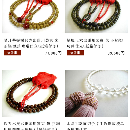
星月菩提樹尺六出頭用装束 朱
緑鳳尺六出頭用装束 朱 正絹切
正絹切房 瑪瑙仕立(紙箱付き)
房共仕立(紙箱付き)
77,000円
39,600円
寺院用
寺院用
鉄刀木尺六出頭用装束 朱 正絹
水晶128面切子片手数珠灰桜二
切房親四天瑪瑙入(紙箱付き)
五房共仕立