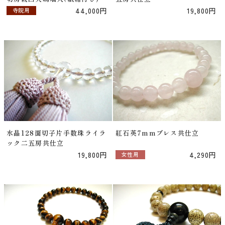
44,000円
19,800円
寺院用
水晶128面切子片手数珠ライラ
紅石英7mmブレス共仕立
ック二五房共仕立
19,800円
4,290円
女性用