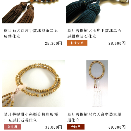
虎目石大丸片手数珠薄茶二五
星月菩提樹大玉片手数珠二五
房共仕立
房紺虎目石仕立
25,300円
28,600円
おすすめ
星月菩提樹小糸振分数珠灰桜
星月菩提樹尺六天台型装束瑪
二五房紅石英仕立
瑙仕立
33,000円
69,300円
女性用
寺院用