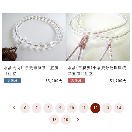
水晶大丸片手数珠薄茶二五房
水晶(甲府製)小糸振分数珠灰桜
共仕立
二五房共仕立
35,200円
51,700円
男性用
女性用
6
7
8
9
10
11
12
13
14
15
16