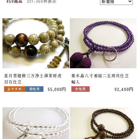
459商品
331-360件表示
星月菩提樹三万浄土薄茶房虎
紫水晶八寸看経二五房共仕立
目石仕立
輪入
55,000円
92,400円
おすすめ
男性用
女性用