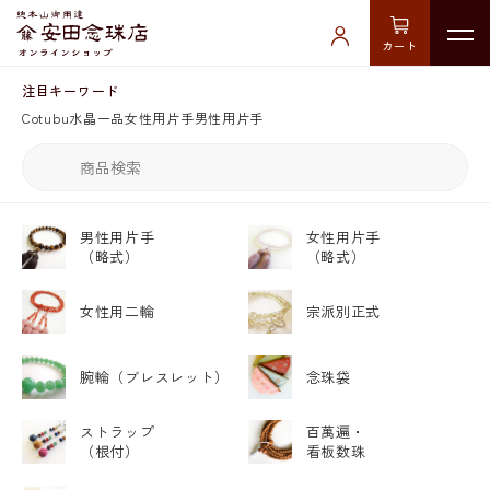
カート
注目キーワード
Cotubu
水晶
一品
女性用片手
男性用片手
男性用片手
女性用片手
（略式）
（略式）
女性用二輪
宗派別正式
腕輪
（ブレスレット）
念珠袋
ストラップ
百萬遍・
（根付）
看板数珠