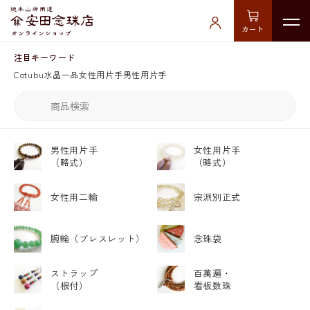
カート
注目キーワード
Cotubu
水晶
一品
女性用片手
男性用片手
男性用片手
女性用片手
（略式）
（略式）
女性用二輪
宗派別正式
腕輪
（ブレスレット）
念珠袋
ストラップ
百萬遍・
（根付）
看板数珠