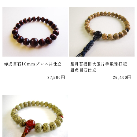
赤虎目石10mmブレス共仕立
星月菩提樹大玉片手数珠打紐
紺虎目石仕立
27,500円
26,400円