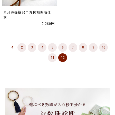
星月菩提樹尺二丸腕輪瑪瑙仕
立
7,260円
2
3
4
5
6
7
8
9
10
11
12