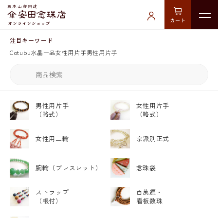
カート
注目キーワード
Cotubu
水晶
一品
女性用片手
男性用片手
男性用片手
女性用片手
（略式）
（略式）
女性用二輪
宗派別正式
腕輪
（ブレスレット）
念珠袋
ストラップ
百萬遍・
（根付）
看板数珠