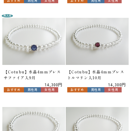
おすすめ
男性用
女性用
おすすめ
男性用
女性用
再入荷
【Cotubu】水晶4mmブレス
【Cotubu】水晶4mmブレス
サファイア入9月
トルマリン入10月
14,300円
14,300円
おすすめ
男性用
女性用
おすすめ
男性用
女性用