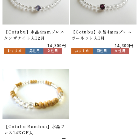
【Cotubu】水晶4mmブレス
【Cotubu】水晶4mmブレス
タンザナイト入12月
ガーネット入1月
14,300円
14,300円
おすすめ
男性用
女性用
おすすめ
男性用
女性用
【Cotubu Bamboo】水晶ブ
レス14KGF入