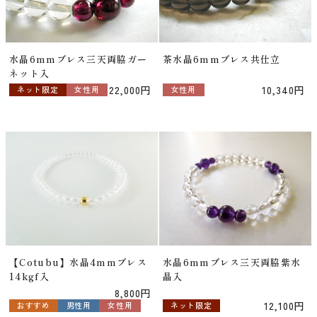
水晶6mmブレス三天両脇ガー
茶水晶6mmブレス共仕立
ネット入
22,000円
10,340円
ネット限定
女性用
女性用
【Cotubu】水晶4mmブレス
水晶6mmブレス三天両脇紫水
14kgf入
晶入
8,800円
12,100円
ネット限定
おすすめ
男性用
女性用