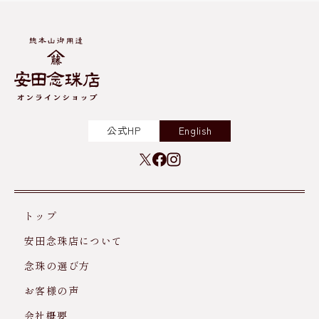
公式HP
English
トップ
安田念珠店について
念珠の選び方
お客様の声
会社概要