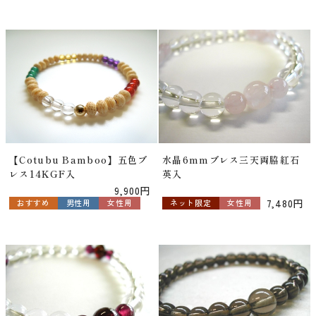
【Cotubu Bamboo】五色ブ
水晶6mmブレス三天両脇紅石
レス14KGF入
英入
9,900円
7,480円
ネット限定
女性用
おすすめ
男性用
女性用