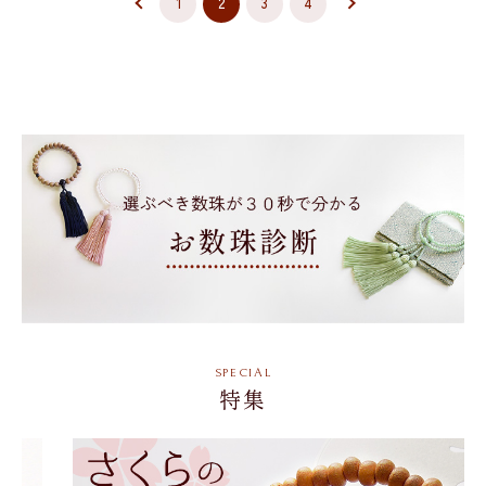
1
2
3
4
特集