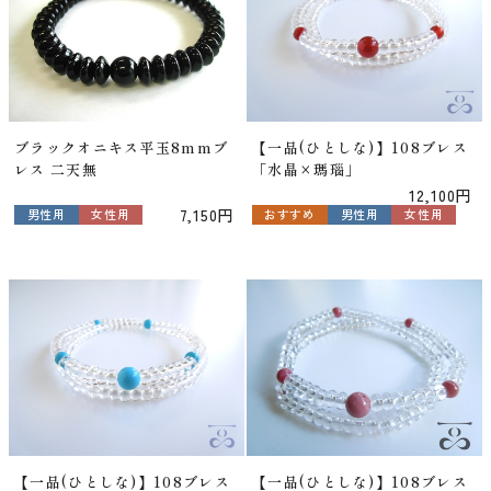
ブラックオニキス平玉8mmブ
【一品(ひとしな)】108ブレス
レス 二天無
「水晶×瑪瑙」
12,100円
7,150円
男性用
女性用
おすすめ
男性用
女性用
【一品(ひとしな)】108ブレス
【一品(ひとしな)】108ブレス