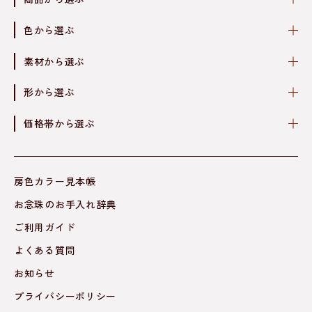
色から選ぶ
素材から選ぶ
形から選ぶ
価格帯から選ぶ
房色カラー見本帳
お念珠のお手入れ辞典
ご利用ガイド
よくある質問
お知らせ
プライバシーポリシー