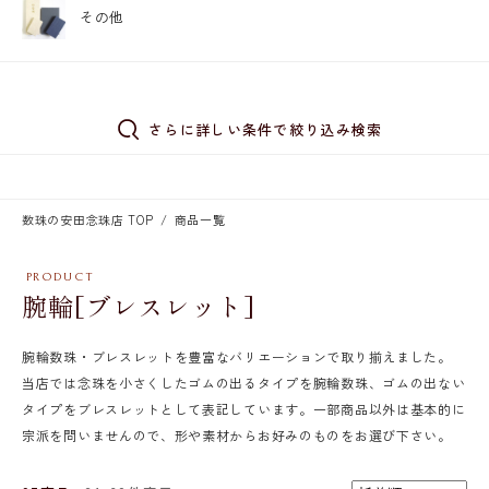
その他
さらに詳しい条件で絞り込み検索
数珠の安田念珠店 TOP
商品一覧
腕輪[ブレスレット]
腕輪数珠・ブレスレットを豊富なバリエーションで取り揃えました。
当店では念珠を小さくしたゴムの出るタイプを腕輪数珠、ゴムの出ない
タイプをブレスレットとして表記しています。一部商品以外は基本的に
宗派を問いませんので、形や素材からお好みのものをお選び下さい。