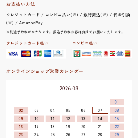
お支払い方法
クレジットカード / コンビニ払い(※) / 銀行振込(※) / 代金引換
(※) / AmazonPay
※別途手数料がかかります。振込手数料お客様負担でお願いいたします。
クレジットカード払い
コンビニ払い
オンラインショップ営業カレンダー
2026.08
01
02
03
04
05
06
07
08
09
10
11
12
13
14
15
16
17
18
19
20
21
22
23
24
25
26
27
28
29