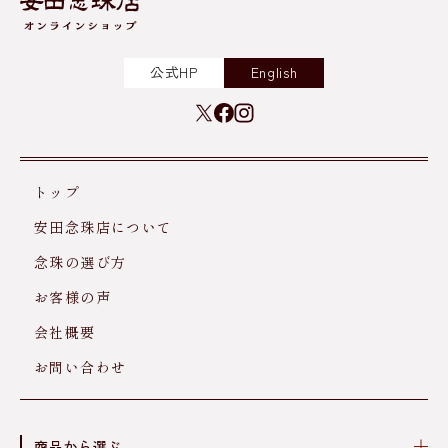
公式HP
English
トップ
安田念珠店について
念珠の選び方
お客様の声
会社概要
お問い合わせ
商品から選ぶ