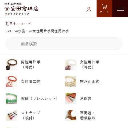
カート
注目キーワード
Cotubu
水晶
一品
女性用片手
男性用片手
男性用片手
女性用片手
（略式）
（略式）
女性用二輪
宗派別正式
腕輪
（ブレスレット）
念珠袋
ストラップ
百萬遍・
（根付）
看板数珠