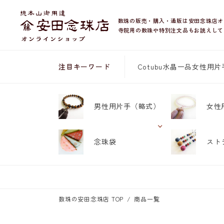
数珠の販売・購入・通販は安田念珠店オ
寺院用の数珠や特別注文品もお誂えして
Cotubu
水晶
一品
女性用片
注目キーワード
男性用片手
（略式）
女性
念珠袋
スト
数珠の安田念珠店 TOP
商品一覧