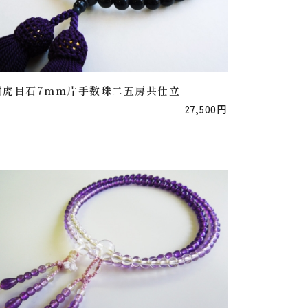
紺虎目石7mm片手数珠二五房共仕立
27,500円