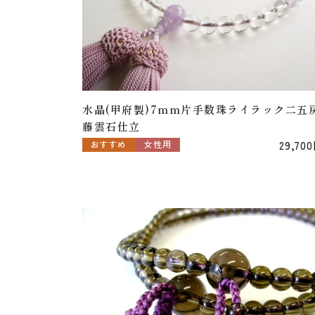
水晶(甲府製)7mm片手数珠ライラック二五
藤雲石仕立
29,70
おすすめ
女性用