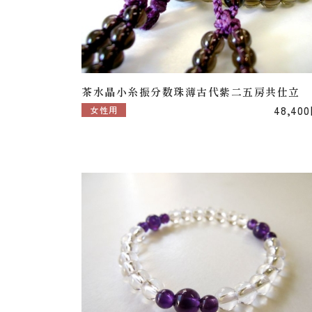
茶水晶小糸振分数珠薄古代紫二五房共仕立
48,40
女性用