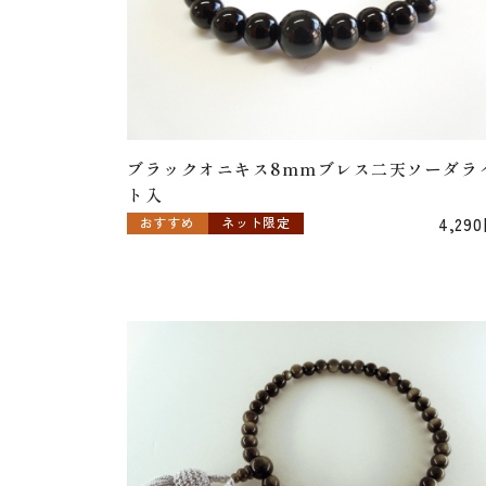
ブラックオニキス8mmブレス二天ソーダラ
ト入
4,29
おすすめ
ネット限定