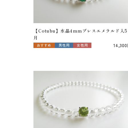
【Cotubu】水晶4mmブレスエメラルド入5
月
14,30
おすすめ
男性用
女性用