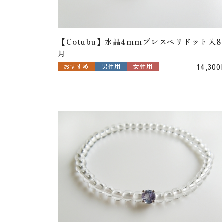
【Cotubu】水晶4mmブレスペリドット入8
月
14,30
おすすめ
男性用
女性用