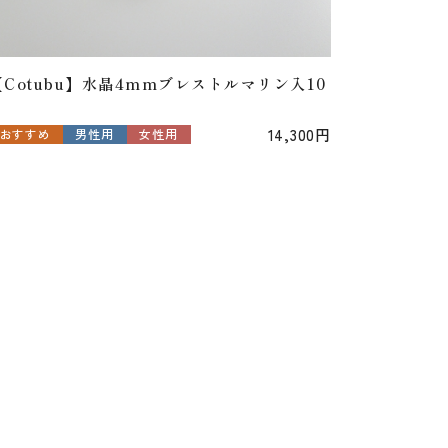
【Cotubu】水晶4mmブレストルマリン入10
月
14,300円
おすすめ
男性用
女性用