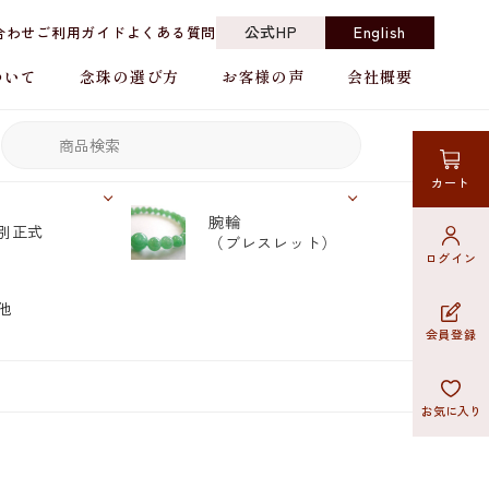
公式HP
English
合わせ
ご利用ガイド
よくある質問
ついて
念珠の選び方
お客様の声
会社概要
カート
腕輪
別正式
（ブレスレット）
ログイン
他
会員登録
お気に入り