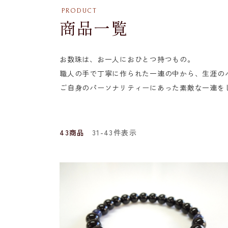
商品一覧
お数珠は、お一人におひとつ持つもの。
職人の手で丁寧に作られた一連の中から、生涯の
ご自身のパーソナリティーにあった素敵な一連を
43商品
31-43件表示