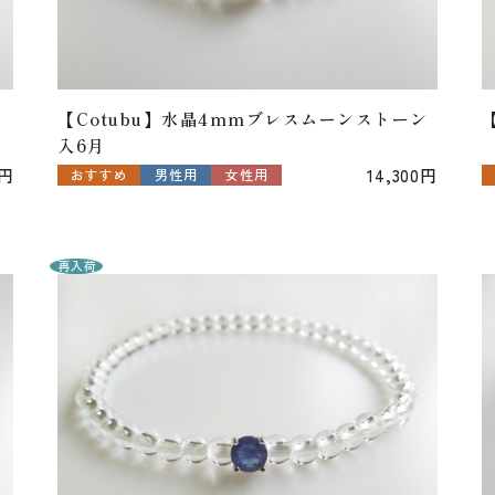
【Cotubu】水晶4mmブレスムーンストーン
入6月
0円
14,300円
おすすめ
男性用
女性用
再入荷