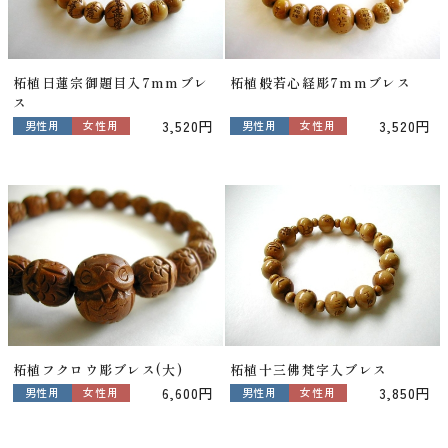
柘植日蓮宗御題目入7mmブレ
柘植般若心経彫7mmブレス
ス
3,520円
3,520円
男性用
女性用
男性用
女性用
柘植フクロウ彫ブレス(大)
柘植十三佛梵字入ブレス
6,600円
3,850円
男性用
女性用
男性用
女性用