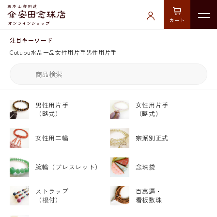
カート
注目キーワード
Cotubu
水晶
一品
女性用片手
男性用片手
男性用片手
女性用片手
（略式）
（略式）
女性用二輪
宗派別正式
腕輪
（ブレスレット）
念珠袋
ストラップ
百萬遍・
（根付）
看板数珠