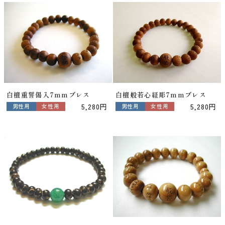
白檀重誓偈入7mmブレス
白檀般若心経彫7mmブレス
5,280円
5,280円
男性用
女性用
男性用
女性用