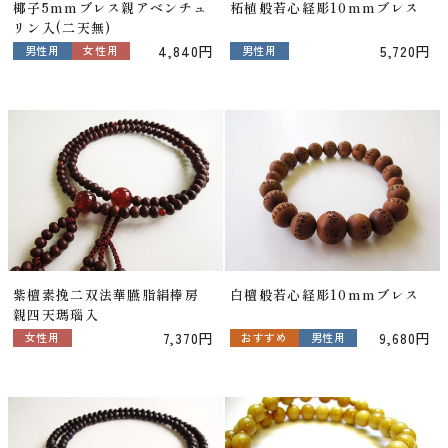
椰子5mmブレス親アベンチュ
柘植般若心経彫10mmブレス
リン入(二天無)
4,840円
5,720円
男性用
女性用
男性用
紫檀素挽二双法華臙脂絹棒房
白檀般若心経彫10mmブレス
親四天瑪瑙入
7,370円
9,680円
女性用
おすすめ
男性用