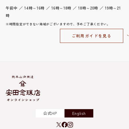
午前中 ／ 14時～16時 ／ 16時～18時 ／ 18時～20時 ／ 19時～21
時
※時間指定ができない地域がございますので、予めご了承ください。
ご利用ガイドを見る
公式HP
English