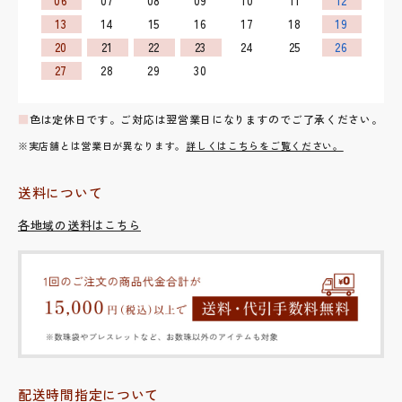
06
07
08
09
10
11
12
13
14
15
16
17
18
19
20
21
22
23
24
25
26
27
28
29
30
■
色は定休日です。ご対応は翌営業日になりますのでご了承ください。
※実店舗とは営業日が異なります。
詳しくはこちらをご覧ください。
送料について
各地域の送料はこちら
配送時間指定について