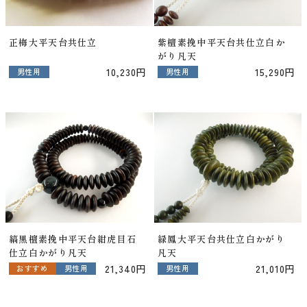
正梅大平天台共仕立
紫檀素挽中平天台共仕立白か
がり凡天
10,230円
15,290円
男性用
男性用
縞黒檀素挽中平天台紺虎目石
緑鳳大平天台共仕立白かがり
仕立白かがり凡天
凡天
21,340円
21,010円
おすすめ
男性用
男性用