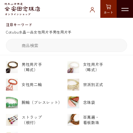
カート
注目キーワード
Cotubu
水晶
一品
女性用片手
男性用片手
男性用片手
女性用片手
（略式）
（略式）
女性用二輪
宗派別正式
腕輪
（ブレスレット）
念珠袋
ストラップ
百萬遍・
（根付）
看板数珠