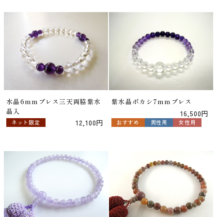
水晶6mmブレス三天両脇紫水
紫水晶ボカシ7mmブレス
晶入
16,500円
12,100円
おすすめ
男性用
女性用
ネット限定