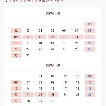
オンラインショップ営業カレンダー
2026.08
01
02
03
04
05
06
07
08
09
10
11
12
13
14
15
16
17
18
19
20
21
22
23
24
25
26
27
28
29
30
31
2026.09
01
02
03
04
05
06
07
08
09
10
11
12
13
14
15
16
17
18
19
20
21
22
23
24
25
26
27
28
29
30