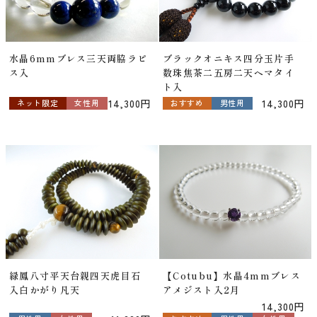
水晶6mmブレス三天両脇ラピ
ブラックオニキス四分玉片手
ス入
数珠焦茶二五房二天ヘマタイ
ト入
14,300円
14,300円
ネット限定
女性用
おすすめ
男性用
緑鳳八寸平天台親四天虎目石
【Cotubu】水晶4mmブレス
入白かがり凡天
アメジスト入2月
14,300円