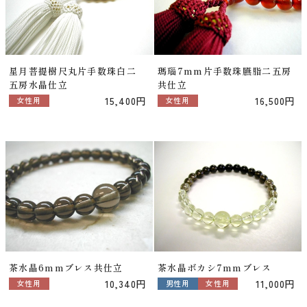
星月菩提樹尺丸片手数珠白二
瑪瑙7mm片手数珠臙脂二五房
五房水晶仕立
共仕立
15,400円
16,500円
女性用
女性用
茶水晶6mmブレス共仕立
茶水晶ボカシ7mmブレス
10,340円
11,000円
女性用
男性用
女性用