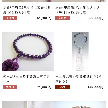
水晶(甲府製)八寸浄土薄古代紫
水晶(甲府製)八寸浄土ライラッ
房(同色通)共仕立
ク房(同色通)共仕立
69,300円
69,300円
女性用
女性用
紫水晶8mm片手数珠二五房共
水晶尺六天台型装束共仕立(桐
仕立
箱付き)
72,600円
165,000円
女性用
寺院用