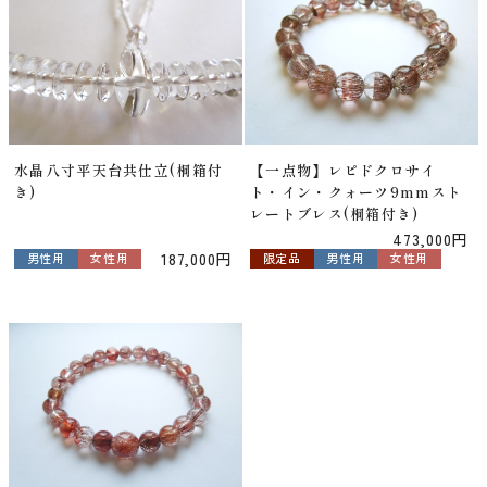
水晶八寸平天台共仕立(桐箱付
【一点物】レピドクロサイ
き)
ト・イン・クォーツ9mmスト
レートブレス(桐箱付き)
473,000円
187,000円
男性用
女性用
限定品
男性用
女性用