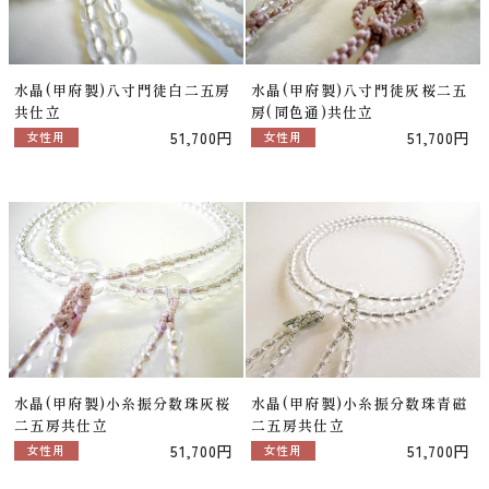
水晶(甲府製)八寸門徒白二五房
水晶(甲府製)八寸門徒灰桜二五
共仕立
房(同色通)共仕立
51,700円
51,700円
女性用
女性用
水晶(甲府製)小糸振分数珠灰桜
水晶(甲府製)小糸振分数珠青磁
二五房共仕立
二五房共仕立
51,700円
51,700円
女性用
女性用