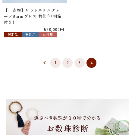
【一点物】レッドルチルクォ
ーツ8mmブレス 共仕立(桐箱
付き)
528,000円
限定品
男性用
女性用
1
2
3
4