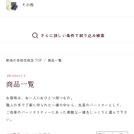
その他
さらに詳しい条件で絞り込み検索
数珠の安田念珠店 TOP
商品一覧
商品一覧
お数珠は、お一人におひとつ持つもの。
職人の手で丁寧に作られた一連の中から、生涯のパートナーとして、
ご自身のパーソナリティーにあった素敵な一連をじっくりと選んで下さ
い。