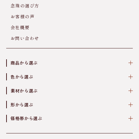
念珠の選び方
お客様の声
会社概要
お問い合わせ
商品から選ぶ
色から選ぶ
素材から選ぶ
形から選ぶ
価格帯から選ぶ