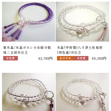
紫水晶/水晶ボカシ小糸振分数
水晶(甲府製)八寸浄土灰桜房
珠二五房共仕立
(同色通)共仕立
62,700円
69,300円
女性用
おすすめ
女性用