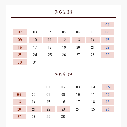
2026.08
01
02
03
04
05
06
07
08
09
10
11
12
13
14
15
16
17
18
19
20
21
22
23
24
25
26
27
28
29
30
31
2026.09
01
02
03
04
05
06
07
08
09
10
11
12
13
14
15
16
17
18
19
20
21
22
23
24
25
26
27
28
29
30