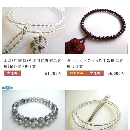
水晶(甲府製)八寸門徒青磁二五
ガーネット7mm片手数珠二五
房(同色通)共仕立
房共仕立
51,700円
55,000円
女性用
おすすめ
女性用
再入荷