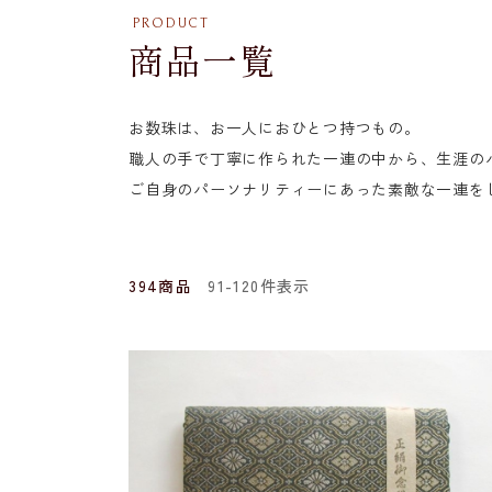
商品一覧
お数珠は、お一人におひとつ持つもの。
職人の手で丁寧に作られた一連の中から、生涯の
ご自身のパーソナリティーにあった素敵な一連を
394商品
91-120件表示