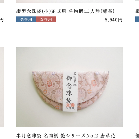
縦型念珠袋(小)正式用 名物柄:二人静(薄茶)
0円
5,940円
男性用
女性用
半月念珠袋 名物柄 艶シリーズNo.2 唐草花