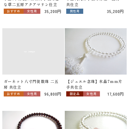
な草二五房アクアマリン仕立
共仕立
35,200円
35,200円
おすすめ
女性用
男性用
ガーネット八寸門徒数珠 二五
【ジュエル念珠】水晶7mm片
房 共仕立
手共仕立
96,800円
17,600円
おすすめ
女性用
限定品
女性用