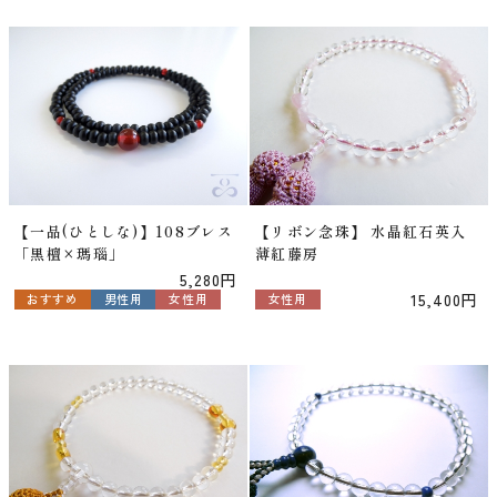
【一品(ひとしな)】108ブレス
【リボン念珠】 水晶紅石英入
「黒檀×瑪瑙」
薄紅藤房
5,280円
15,400円
女性用
おすすめ
男性用
女性用