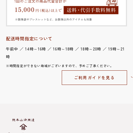
配送時間指定について
午前中 ／ 14時～16時 ／ 16時～18時 ／ 18時～20時 ／ 19時～21
時
※時間指定ができない地域がございますので、予めご了承ください。
ご利用ガイドを見る