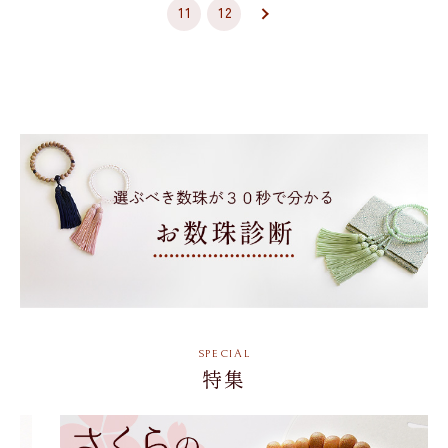
11
12
特集