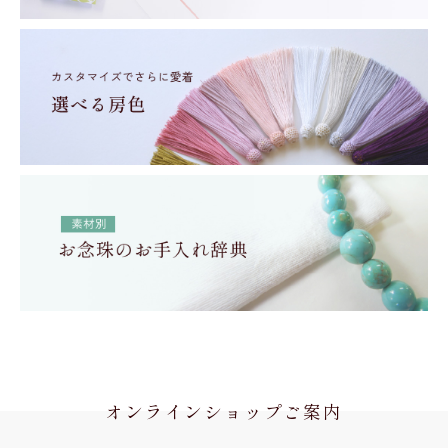
オンラインショップご案内