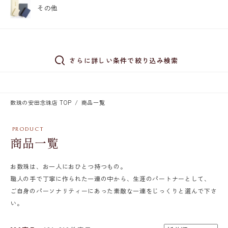
その他
さらに詳しい条件で絞り込み検索
数珠の安田念珠店 TOP
商品一覧
商品一覧
お数珠は、お一人におひとつ持つもの。
職人の手で丁寧に作られた一連の中から、生涯のパートナーとして、
ご自身のパーソナリティーにあった素敵な一連をじっくりと選んで下さ
い。