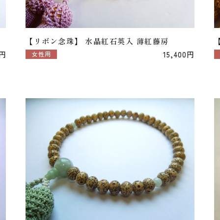
」
【リボン念珠】 水晶紅石英入 薄紅藤房
0円
15,400円
女性用