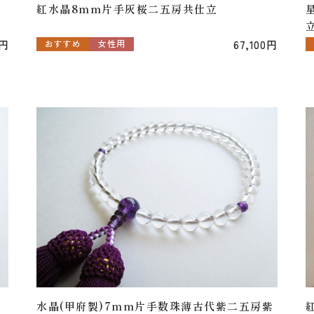
紅水晶8mm片手灰桜二五房共仕立
0円
67,100円
おすすめ
女性用
水晶(甲府製)7mm片手数珠薄古代紫二五房紫