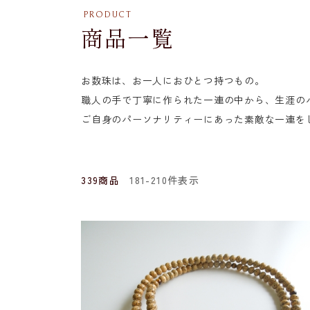
商品一覧
お数珠は、お一人におひとつ持つもの。
職人の手で丁寧に作られた一連の中から、生涯の
ご自身のパーソナリティーにあった素敵な一連を
339商品
181-210件表示