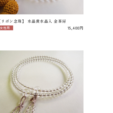
【リボン念珠】 水晶黄水晶入 金茶房
15,400円
女性用