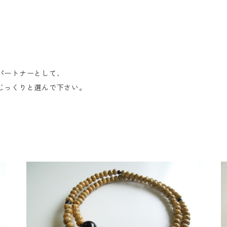
パートナーとして、
じっくりと選んで下さい。