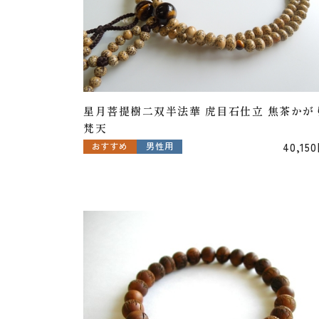
星月菩提樹二双半法華 虎目石仕立 焦茶かが
梵天
40,15
おすすめ
男性用