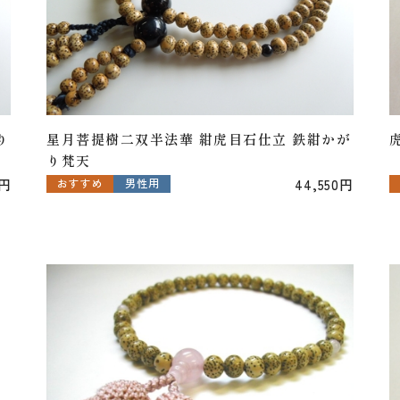
り
星月菩提樹二双半法華 紺虎目石仕立 鉄紺かが
り梵天
0円
44,550円
おすすめ
男性用