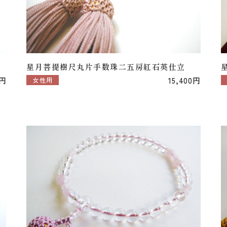
星月菩提樹尺丸片手数珠二五房紅石英仕立
0円
15,400円
女性用