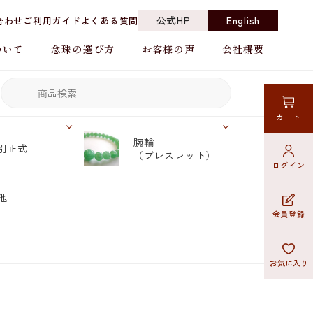
公式HP
English
合わせ
ご利用ガイド
よくある質問
ついて
念珠の選び方
お客様の声
会社概要
カート
腕輪
別正式
（ブレスレット）
ログイン
他
会員登録
お気に入り