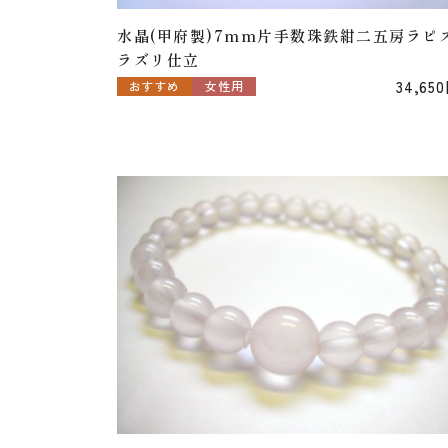
水晶(甲府製)7mm片手数珠鉄紺二五房ラピ
ラズリ仕立
34,65
おすすめ
女性用