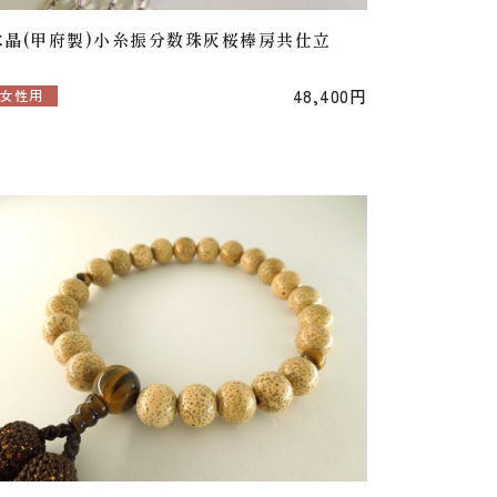
水晶(甲府製)小糸振分数珠灰桜棒房共仕立
48,400円
女性用