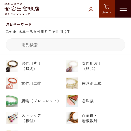
カート
注目キーワード
Cotubu
水晶
一品
女性用片手
男性用片手
男性用片手
女性用片手
（略式）
（略式）
女性用二輪
宗派別正式
腕輪
（ブレスレット）
念珠袋
ストラップ
百萬遍・
（根付）
看板数珠