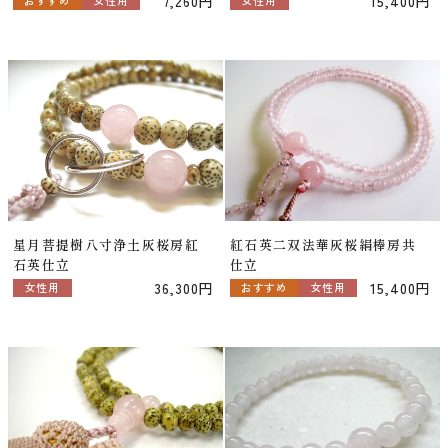
7,260円
15,400円
星月菩提樹八寸浄土灰桜房紅
紅石英二双法華灰桜絹棒房共
石英仕立
仕立
36,300円
15,400円
女性用
おすすめ
女性用