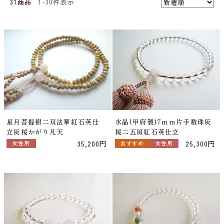
31商品
1-30件表示
星月菩提樹二双法華紅石英仕
水晶(甲府製)7mm片手数珠灰
立灰桜かがり凡天
桜二五房紅石英仕立
35,200円
25,300円
女性用
おすすめ
女性用