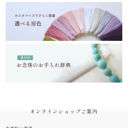
オンラインショップご案内