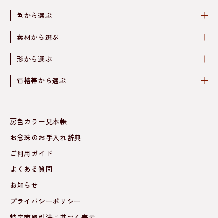
色から選ぶ
素材から選ぶ
形から選ぶ
価格帯から選ぶ
房色カラー見本帳
お念珠のお手入れ辞典
ご利用ガイド
よくある質問
お知らせ
プライバシーポリシー
特定商取引法に基づく表示