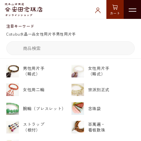
カート
注目キーワード
Cotubu
水晶
一品
女性用片手
男性用片手
男性用片手
女性用片手
（略式）
（略式）
女性用二輪
宗派別正式
腕輪
（ブレスレット）
念珠袋
ストラップ
百萬遍・
（根付）
看板数珠