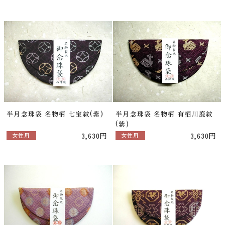
半月念珠袋 名物柄 七宝紋(紫)
半月念珠袋 名物柄 有栖川鹿紋
(紫)
3,630円
3,630円
女性用
女性用