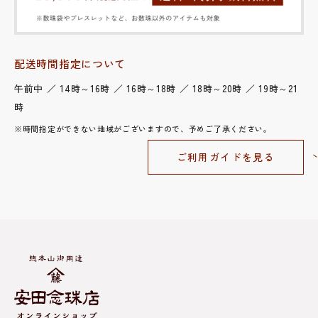
配送時間指定について
午前中 ／ 14時～16時 ／ 16時～18時 ／ 18時～20時 ／ 19時～21
時
※時間指定ができない地域がございますので、予めご了承ください。
ご利用ガイドを見る