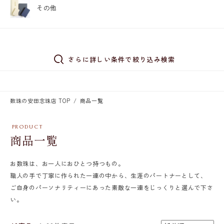
その他
さらに詳しい条件で絞り込み検索
数珠の安田念珠店 TOP
商品一覧
商品一覧
お数珠は、お一人におひとつ持つもの。
職人の手で丁寧に作られた一連の中から、生涯のパートナーとして、
ご自身のパーソナリティーにあった素敵な一連をじっくりと選んで下さ
い。