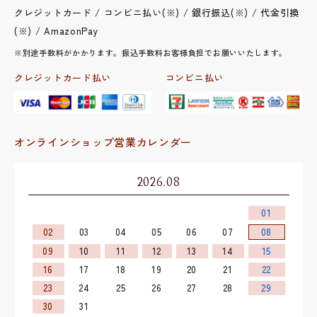
クレジットカード / コンビニ払い(※) / 銀行振込(※) / 代金引換
(※) / AmazonPay
※別途手数料がかかります。振込手数料お客様負担でお願いいたします。
クレジットカード払い
コンビニ払い
オンラインショップ営業カレンダー
2026.08
01
02
03
04
05
06
07
08
09
10
11
12
13
14
15
16
17
18
19
20
21
22
23
24
25
26
27
28
29
30
31