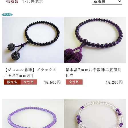
42商品
1-30件表示
再入荷
【ジュエル念珠】ブラックオ
紫水晶7mm片手数珠二五房共
ニキス7mm片手
仕立
16,500円
46,200円
限定品
女性用
女性用