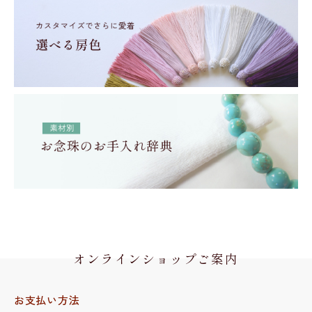
オンラインショップご案内
お支払い方法