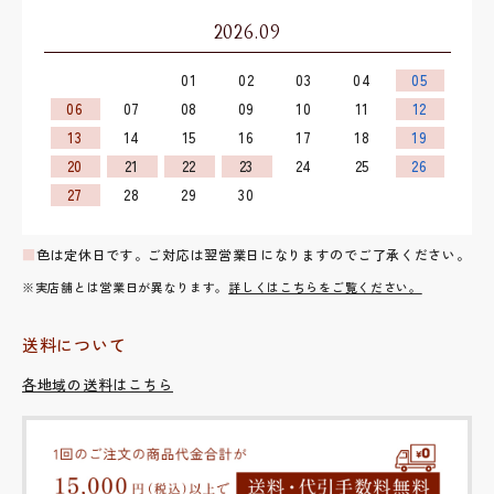
2026.09
01
02
03
04
05
06
07
08
09
10
11
12
13
14
15
16
17
18
19
20
21
22
23
24
25
26
27
28
29
30
■
色は定休日です。ご対応は翌営業日になりますのでご了承ください。
※実店舗とは営業日が異なります。
詳しくはこちらをご覧ください。
送料について
各地域の送料はこちら