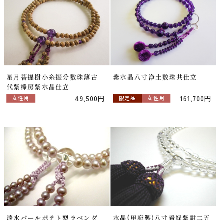
星月菩提樹小糸振分数珠薄古
紫水晶八寸浄土数珠共仕立
代紫棒房紫水晶仕立
49,500円
161,700円
女性用
限定品
女性用
淡水パールポテト型ラベンダ
水晶(甲府製)八寸看経紫紺二五