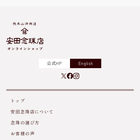
公式HP
English
トップ
安田念珠店について
念珠の選び方
お客様の声