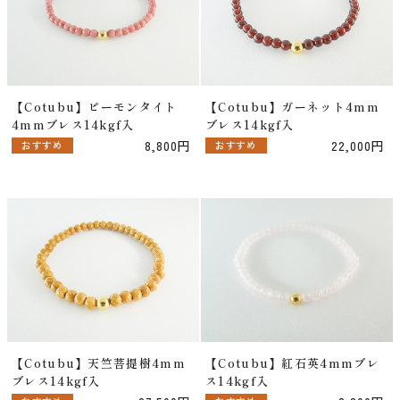
【Cotubu】ピーモンタイト
【Cotubu】ガーネット4mm
4mmブレス14kgf入
ブレス14kgf入
8,800円
22,000円
おすすめ
おすすめ
【Cotubu】天竺菩提樹4mm
【Cotubu】紅石英4mmブレ
ブレス14kgf入
ス14kgf入