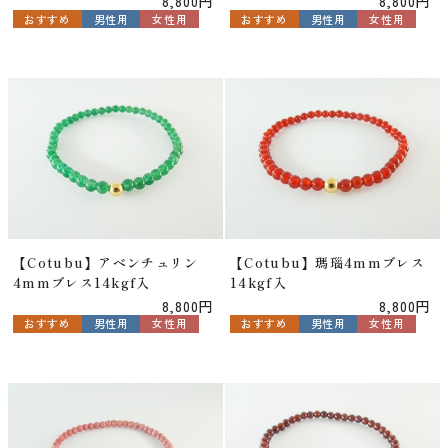
8,800円
8,800円
おすすめ
男性用
女性用
おすすめ
男性用
女性用
【Cotubu】アベンチュリン
【Cotubu】瑪瑙4mmブレス
4mmブレス14kgf入
14kgf入
8,800円
8,800円
おすすめ
男性用
女性用
おすすめ
男性用
女性用