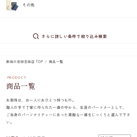
その他
さらに詳しい条件で絞り込み検索
数珠の安田念珠店 TOP
商品一覧
商品一覧
お数珠は、お一人におひとつ持つもの。
職人の手で丁寧に作られた一連の中から、生涯のパートナーとして、
ご自身のパーソナリティーにあった素敵な一連をじっくりと選んで下さ
い。