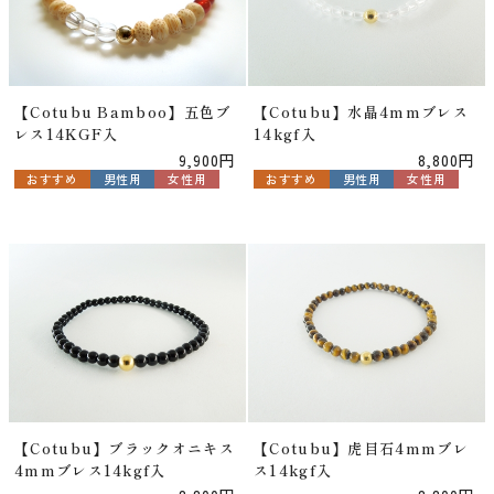
【Cotubu Bamboo】五色ブ
【Cotubu】水晶4mmブレス
レス14KGF入
14kgf入
9,900円
8,800円
おすすめ
男性用
女性用
おすすめ
男性用
女性用
【Cotubu】ブラックオニキス
【Cotubu】虎目石4mmブレ
4mmブレス14kgf入
ス14kgf入