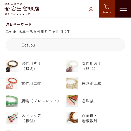
カート
注目キーワード
Cotubu
水晶
一品
女性用片手
男性用片手
男性用片手
女性用片手
（略式）
（略式）
女性用二輪
宗派別正式
腕輪
（ブレスレット）
念珠袋
ストラップ
百萬遍・
（根付）
看板数珠