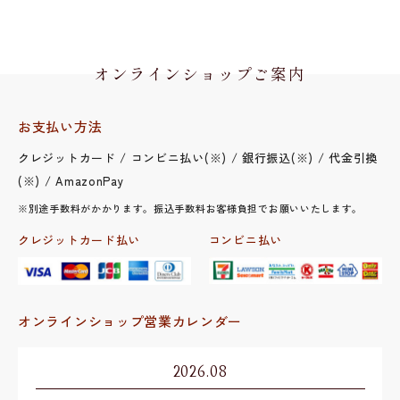
オンラインショップご案内
お支払い方法
クレジットカード / コンビニ払い(※) / 銀行振込(※) / 代金引換
(※) / AmazonPay
※別途手数料がかかります。振込手数料お客様負担でお願いいたします。
クレジットカード払い
コンビニ払い
オンラインショップ営業カレンダー
2026.08