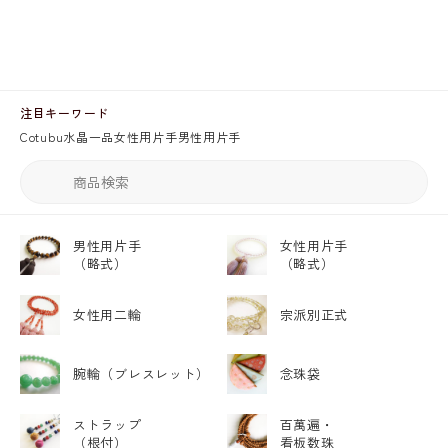
注目キーワード
Cotubu
水晶
一品
女性用片手
男性用片手
男性用片手
女性用片手
（略式）
（略式）
女性用二輪
宗派別正式
腕輪
（ブレスレット）
念珠袋
ストラップ
百萬遍・
（根付）
看板数珠