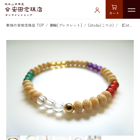
カート
数珠の安田念珠店 TOP
腕輪[ブレスレット]
Cotubu(こつぶ)
【Cotubu Bamboo】五色ブレス14KGF入