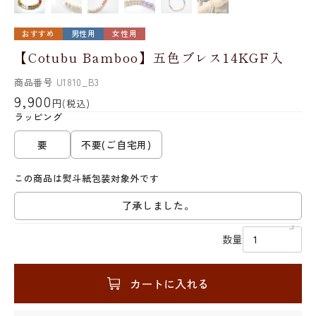
おすすめ
男性用
女性用
【Cotubu Bamboo】五色ブレス14KGF入
商品番号
U1810_B3
9,900
円
(税込)
ラッピング
要
不要(ご自宅用)
この商品は熨斗紙包装対象外です
了承しました。
数量
カートに入れる