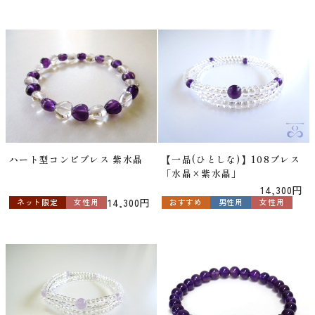
ハート型コンビブレス 紫水晶
【一品(ひとしな)】108ブレス
「水晶×紫水晶」
14,300円
14,300円
ネット限定
女性用
おすすめ
男性用
女性用