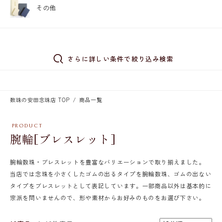
その他
さらに詳しい条件で絞り込み検索
数珠の安田念珠店 TOP
商品一覧
腕輪[ブレスレット]
腕輪数珠・ブレスレットを豊富なバリエーションで取り揃えました。
当店では念珠を小さくしたゴムの出るタイプを腕輪数珠、ゴムの出ない
タイプをブレスレットとして表記しています。一部商品以外は基本的に
宗派を問いませんので、形や素材からお好みのものをお選び下さい。