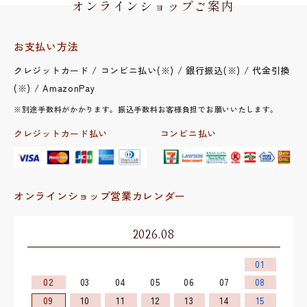
オンラインショップご案内
お支払い方法
クレジットカード / コンビニ払い(※) / 銀行振込(※) / 代金引換
(※) / AmazonPay
※別途手数料がかかります。振込手数料お客様負担でお願いいたします。
クレジットカード払い
コンビニ払い
オンラインショップ営業カレンダー
2026.08
01
02
03
04
05
06
07
08
09
10
11
12
13
14
15