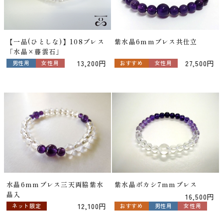
【一品(ひとしな)】108ブレス
紫水晶6mmブレス共仕立
「水晶×藤雲石」
13,200円
27,500円
男性用
女性用
おすすめ
女性用
水晶6mmブレス三天両脇紫水
紫水晶ボカシ7mmブレス
晶入
16,500円
12,100円
おすすめ
男性用
女性用
ネット限定