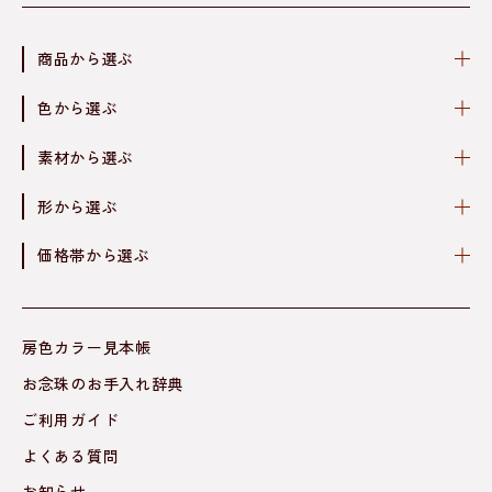
商品から選ぶ
色から選ぶ
素材から選ぶ
形から選ぶ
価格帯から選ぶ
房色カラー見本帳
お念珠のお手入れ辞典
ご利用ガイド
よくある質問
お知らせ