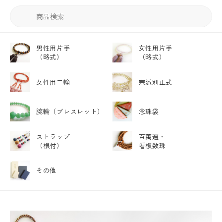
男性用片手
女性用片手
（略式）
（略式）
女性用二輪
宗派別正式
腕輪
（ブレスレット）
念珠袋
ストラップ
百萬遍・
（根付）
看板数珠
その他