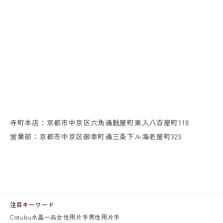
寺町本店：京都市中京区六角通麩屋町東入八百屋町118
営業部：京都市中京区御幸町通三条下ル海老屋町323
注目キーワード
Cotubu
水晶
一品
女性用片手
男性用片手