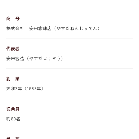
商 号
株式会社 安田念珠店（やすだねんじゅてん）
代表者
安田容造（やすだようぞう）
創 業
天和3年（1683年）
従業員
約60名
業 種