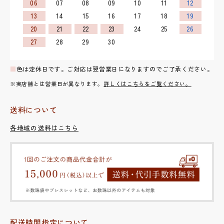
06
07
08
09
10
11
12
13
14
15
16
17
18
19
20
21
22
23
24
25
26
27
28
29
30
■
色は定休日です。ご対応は翌営業日になりますのでご了承ください。
※実店舗とは営業日が異なります。
詳しくはこちらをご覧ください。
送料について
各地域の送料はこちら
配送時間指定について