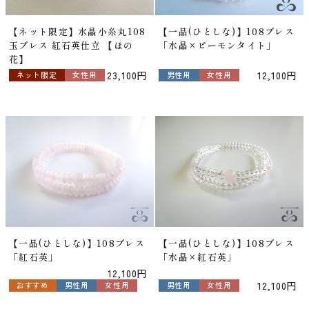
【ネット限定】水晶小糸丸108
【一品(ひとしな)】108ブレス
玉ブレス 紅石英仕立 【ほの
「水晶×ピーモンタイト」
花】
23,100円
12,100円
ネット限定
女性用
男性用
女性用
【一品(ひとしな)】108ブレス
【一品(ひとしな)】108ブレス
「紅石英」
「水晶×紅石英」
12,100円
12,100円
男性用
女性用
おすすめ
男性用
女性用