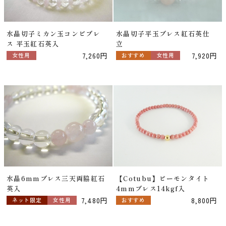
水晶切子ミカン玉コンビブレ
水晶切子平玉ブレス紅石英仕
ス 平玉紅石英入
立
7,260円
7,920円
女性用
おすすめ
女性用
水晶6mmブレス三天両脇紅石
【Cotubu】ピーモンタイト
英入
4mmブレス14kgf入
7,480円
8,800円
ネット限定
女性用
おすすめ