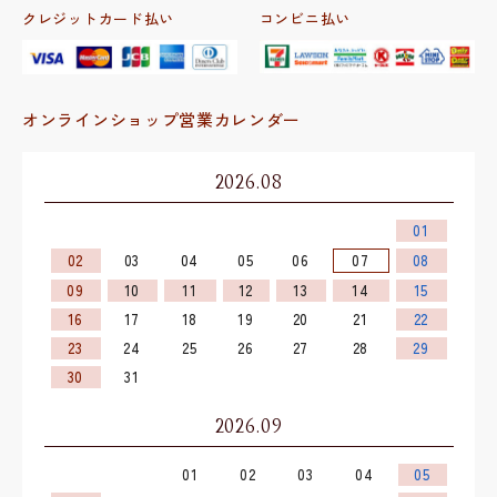
クレジットカード払い
コンビニ払い
オンラインショップ営業カレンダー
2026.08
01
02
03
04
05
06
07
08
09
10
11
12
13
14
15
16
17
18
19
20
21
22
23
24
25
26
27
28
29
30
31
2026.09
01
02
03
04
05