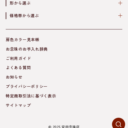
形から選ぶ
価格帯から選ぶ
房色カラー見本帳
お念珠のお手入れ辞典
ご利用ガイド
よくある質問
お知らせ
プライバシーポリシー
特定商取引法に基づく表示
サイトマップ
© 2025 安田念珠店