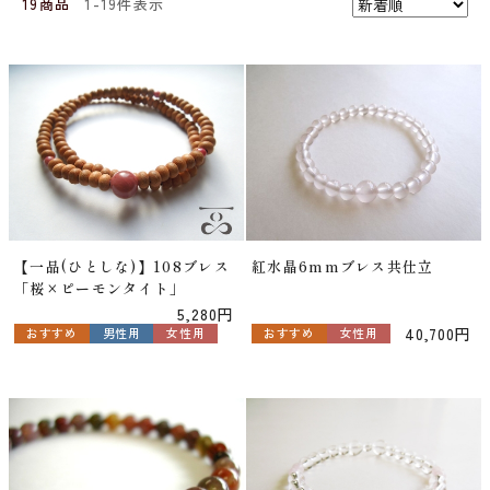
19商品
1-19件表示
【一品(ひとしな)】108ブレス
紅水晶6mmブレス共仕立
「桜×ピーモンタイト」
5,280円
40,700円
おすすめ
女性用
おすすめ
男性用
女性用