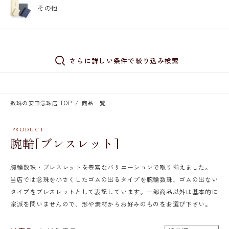
その他
さらに詳しい条件で絞り込み検索
数珠の安田念珠店 TOP
商品一覧
腕輪[ブレスレット]
腕輪数珠・ブレスレットを豊富なバリエーションで取り揃えました。
当店では念珠を小さくしたゴムの出るタイプを腕輪数珠、ゴムの出ない
タイプをブレスレットとして表記しています。一部商品以外は基本的に
宗派を問いませんので、形や素材からお好みのものをお選び下さい。