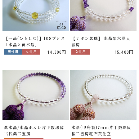
【一品(ひとしな)】108ブレス
【リボン念珠】 水晶紫水晶入
「水晶×黄水晶」
藤房
14,300円
15,400円
男性用
女性用
女性用
紫水晶/水晶ボカシ片手数珠薄
水晶(甲府製)7mm片手数珠灰
古代紫二五房
桜二五房紅石英仕立