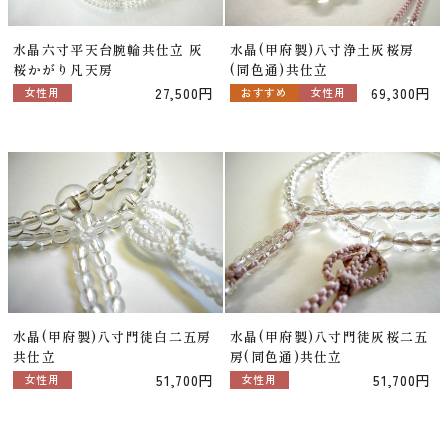
水晶六寸平天台腕輪共仕立 灰
水晶(甲府製)八寸浄土灰桜房
桜かがり凡天房
(同色通)共仕立
27,500円
69,300円
女性用
おすすめ
女性用
水晶(甲府製)八寸門徒白二五房
水晶(甲府製)八寸門徒灰桜二五
共仕立
房(同色通)共仕立
51,700円
51,700円
女性用
女性用