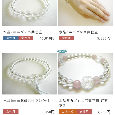
水晶7mmブレス共仕立
水晶6mmブレス共仕立
10,010円
9,350円
男性用
女性用
女性用
再入荷
水晶6mm腕輪共仕立(ボサ付)
水晶尺丸ブレス三天花彫 紅石
英入
9,350円
7,260円
女性用
おすすめ
女性用