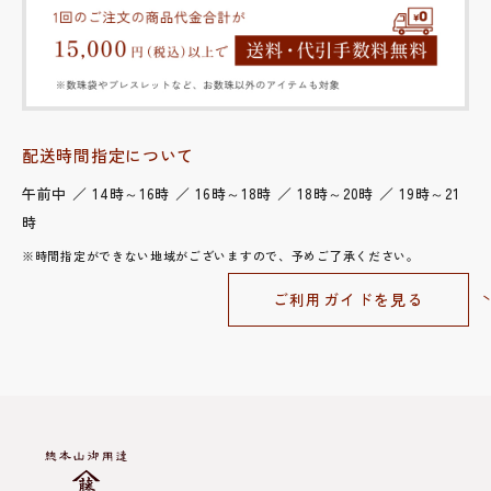
配送時間指定について
午前中 ／ 14時～16時 ／ 16時～18時 ／ 18時～20時 ／ 19時～21
時
※時間指定ができない地域がございますので、予めご了承ください。
ご利用ガイドを見る