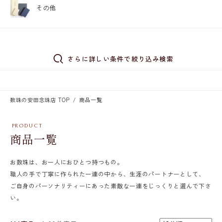
その他
さらに詳しい条件で絞り込み検索
数珠の安田念珠店 TOP
商品一覧
商品一覧
お数珠は、お一人におひとつ持つもの。
職人の手で丁寧に作られた一連の中から、生涯のパートナーとして、
ご自身のパーソナリティーにあった素敵な一連をじっくりと選んで下さ
い。