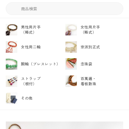
男性用片手
女性用片手
（略式）
（略式）
女性用二輪
宗派別正式
腕輪
（ブレスレット）
念珠袋
ストラップ
百萬遍・
（根付）
看板数珠
その他