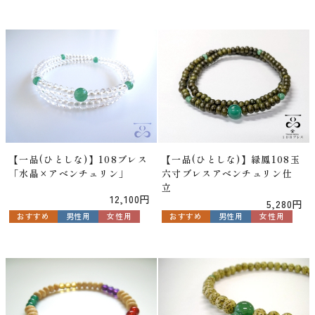
【一品(ひとしな)】108ブレス
【一品(ひとしな)】緑鳳108玉
「水晶×アベンチュリン」
六寸ブレスアベンチュリン仕
立
12,100円
5,280円
おすすめ
男性用
女性用
おすすめ
男性用
女性用