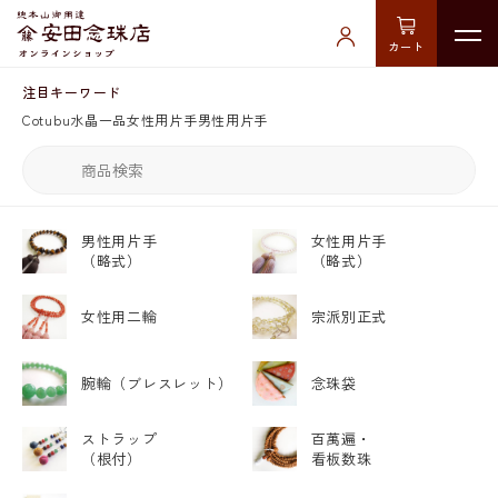
カート
注目キーワード
Cotubu
水晶
一品
女性用片手
男性用片手
男性用片手
女性用片手
（略式）
（略式）
女性用二輪
宗派別正式
腕輪
（ブレスレット）
念珠袋
ストラップ
百萬遍・
（根付）
看板数珠