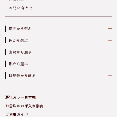
お問い合わせ
商品から選ぶ
色から選ぶ
素材から選ぶ
形から選ぶ
価格帯から選ぶ
房色カラー見本帳
お念珠のお手入れ辞典
ご利用ガイド