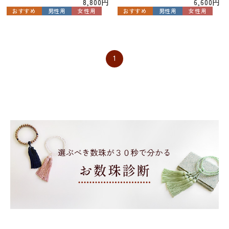
8,800円
6,600円
おすすめ
男性用
女性用
おすすめ
男性用
女性用
1