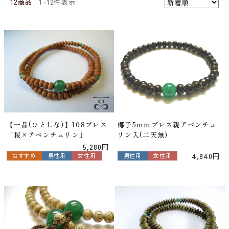
12商品
1-12件表示
【一品(ひとしな)】108ブレス
椰子5mmブレス親アベンチュ
「桜×アベンチュリン」
リン入(二天無)
5,280円
4,840円
男性用
女性用
おすすめ
男性用
女性用