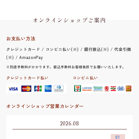
オンラインショップご案内
お支払い方法
クレジットカード / コンビニ払い(※) / 銀行振込(※) / 代金引換
(※) / AmazonPay
※別途手数料がかかります。振込手数料お客様負担でお願いいたします。
クレジットカード払い
コンビニ払い
オンラインショップ営業カレンダー
2026.08
01