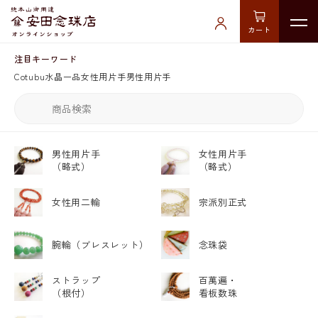
カート
注目キーワード
Cotubu
水晶
一品
女性用片手
男性用片手
男性用片手
女性用片手
（略式）
（略式）
女性用二輪
宗派別正式
腕輪
（ブレスレット）
念珠袋
ストラップ
百萬遍・
（根付）
看板数珠