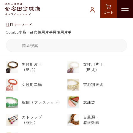
カート
注目キーワード
Cotubu
水晶
一品
女性用片手
男性用片手
男性用片手
女性用片手
（略式）
（略式）
女性用二輪
宗派別正式
腕輪
（ブレスレット）
念珠袋
ストラップ
百萬遍・
（根付）
看板数珠