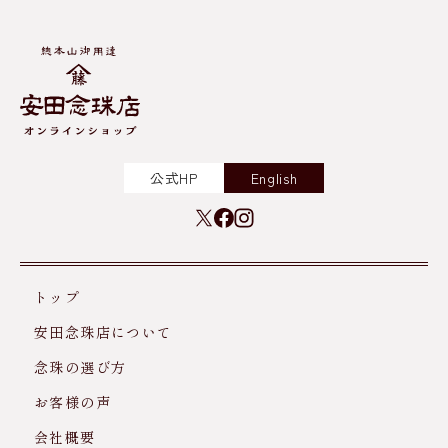
公式HP
English
トップ
安田念珠店について
念珠の選び方
お客様の声
会社概要