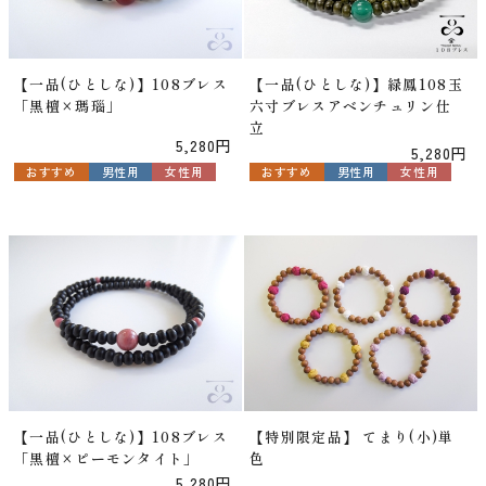
【一品(ひとしな)】108ブレス
【一品(ひとしな)】緑鳳108玉
「黒檀×瑪瑙」
六寸ブレスアベンチュリン仕
立
5,280円
5,280円
おすすめ
男性用
女性用
おすすめ
男性用
女性用
【一品(ひとしな)】108ブレス
【特別限定品】 てまり(小)単
「黒檀×ピーモンタイト」
色
5,280円