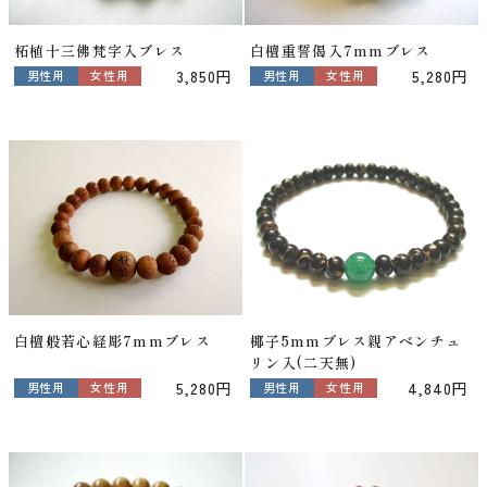
柘植十三佛梵字入ブレス
白檀重誓偈入7mmブレス
3,850円
5,280円
男性用
女性用
男性用
女性用
白檀般若心経彫7mmブレス
椰子5mmブレス親アベンチュ
リン入(二天無)
5,280円
4,840円
男性用
女性用
男性用
女性用