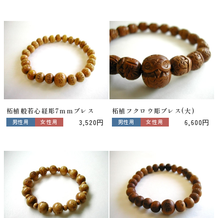
柘植般若心経彫7mmブレス
柘植フクロウ彫ブレス(大)
3,520円
6,600円
男性用
女性用
男性用
女性用