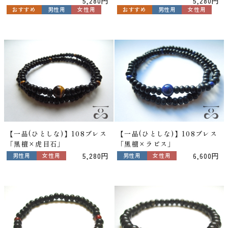
5,280円
5,280円
おすすめ
男性用
女性用
おすすめ
男性用
女性用
【一品(ひとしな)】108ブレス
【一品(ひとしな)】108ブレス
「黒檀×虎目石」
「黒檀×ラピス」
5,280円
6,600円
男性用
女性用
男性用
女性用