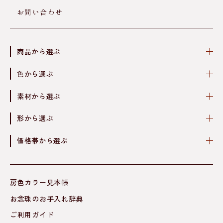
お問い合わせ
商品から選ぶ
色から選ぶ
素材から選ぶ
形から選ぶ
価格帯から選ぶ
房色カラー見本帳
お念珠のお手入れ辞典
ご利用ガイド