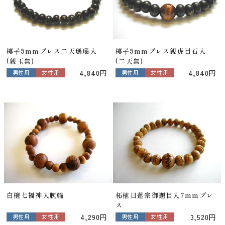
椰子5mmブレス二天瑪瑙入
椰子5mmブレス親虎目石入
(親玉無)
(二天無)
4,840円
4,840円
男性用
女性用
男性用
女性用
白檀七福神入腕輪
柘植日蓮宗御題目入7mmブレ
ス
4,290円
3,520円
男性用
女性用
男性用
女性用