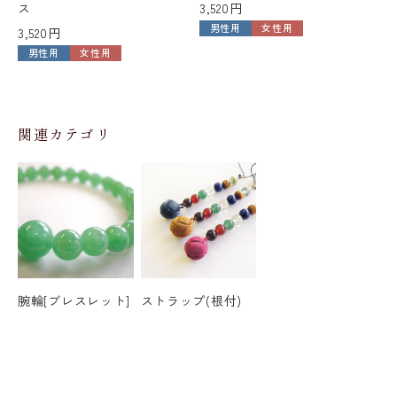
ス
3,520円
6
男性用
女性用
3,520円
男性用
女性用
関連カテゴリ
腕輪[ブレスレット]
ストラップ(根付)