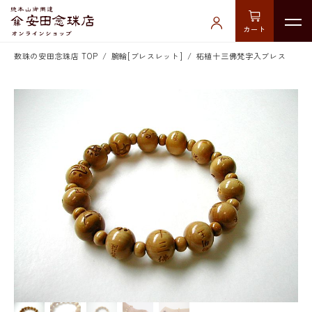
カート
数珠の安田念珠店 TOP
腕輪[ブレスレット]
柘植十三佛梵字入ブレス