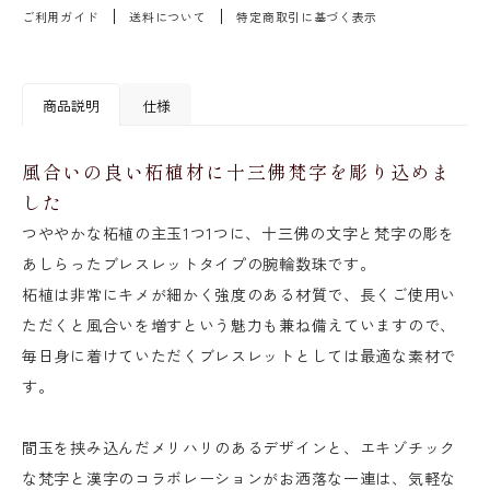
ご利用ガイド
送料について
特定商取引に基づく表示
商品説明
仕様
風合いの良い柘植材に十三佛梵字を彫り込めま
した
つややかな柘植の主玉1つ1つに、十三佛の文字と梵字の彫を
あしらったブレスレットタイプの腕輪数珠です。
柘植は非常にキメが細かく強度のある材質で、長くご使用い
ただくと風合いを増すという魅力も兼ね備えていますので、
毎日身に着けていただくブレスレットとしては最適な素材で
す。
間玉を挟み込んだメリハリのあるデザインと、エキゾチック
な梵字と漢字のコラボレーションがお洒落な一連は、気軽な