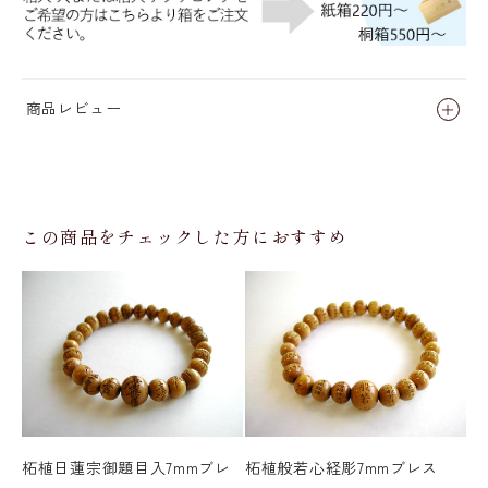
商品レビュー
この商品をチェックした方におすすめ
柘植日蓮宗御題目入7mmブレ
柘植般若心経彫7mmブレス
柘