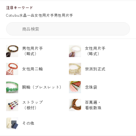
注目キーワード
Cotubu
水晶
一品
女性用片手
男性用片手
男性用片手
女性用片手
（略式）
（略式）
女性用二輪
宗派別正式
腕輪
（ブレスレット）
念珠袋
ストラップ
百萬遍・
（根付）
看板数珠
その他