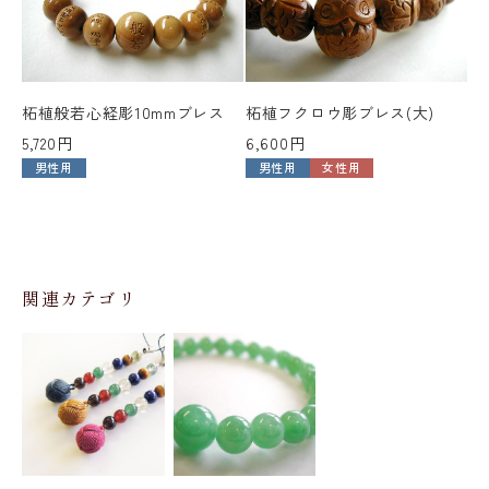
柘植般若心経彫10mmブレス
柘植フクロウ彫ブレス(大)
柘
5,720円
6,600円
ス
男性用
男性用
女性用
3,
関連カテゴリ