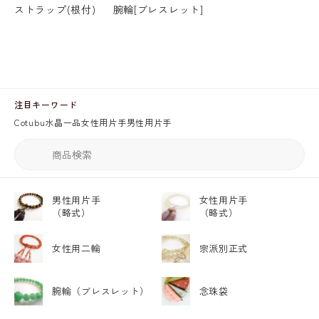
ストラップ(根付)
腕輪[ブレスレット]
注目キーワード
Cotubu
水晶
一品
女性用片手
男性用片手
男性用片手
女性用片手
（略式）
（略式）
女性用二輪
宗派別正式
腕輪
（ブレスレット）
念珠袋