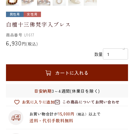
男性用
女性用
白檀十三佛梵字入ブレス
商品番号
U1617
6,930
円
(税込)
数量
カートに入れる
目安納期
3～4週間(休業日を除く)
お気に入りに追加
この商品についてお問い合わせ
お買い物合計が
15,000円
以上で
（税込）
送料・代引手数料無料