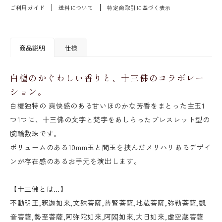
ご利用ガイド
送料について
特定商取引に基づく表示
商品説明
仕様
白檀のかぐわしい香りと、十三佛のコラボレー
ション。
白檀独特の 爽快感のある甘いほのかな芳香をまとった主玉1
つ1つに、十三佛の文字と梵字をあしらったブレスレット型の
腕輪数珠です。
ボリュームのある10mm玉と間玉を挟んだメリハリあるデザイ
ンが存在感のあるお手元を演出します。
【十三佛とは…】
不動明王,釈迦如来,文殊菩薩,普賢菩薩,地蔵菩薩,弥勒菩薩,観
音菩薩,勢至菩薩,阿弥陀如来,阿閦如來,大日如来,虚空蔵菩薩