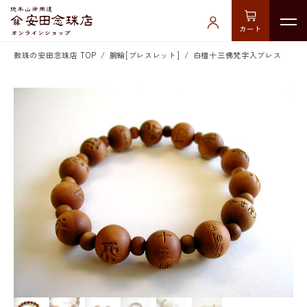
カート
数珠の安田念珠店 TOP
腕輪[ブレスレット]
白檀十三佛梵字入ブレス