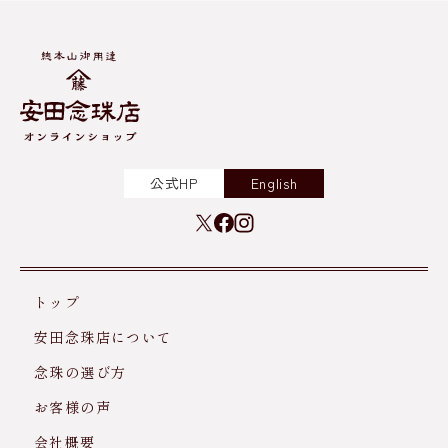
公式HP
English
トップ
安田念珠店について
念珠の選び方
お客様の声
会社概要