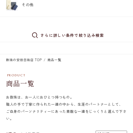
その他
さらに詳しい条件で絞り込み検索
数珠の安田念珠店 TOP
商品一覧
商品一覧
お数珠は、お一人におひとつ持つもの。
職人の手で丁寧に作られた一連の中から、生涯のパートナーとして、
ご自身のパーソナリティーにあった素敵な一連をじっくりと選んで下さ
い。