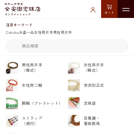
カート
注目キーワード
Cotubu
水晶
一品
女性用片手
男性用片手
男性用片手
女性用片手
（略式）
（略式）
女性用二輪
宗派別正式
腕輪
（ブレスレット）
念珠袋
ストラップ
百萬遍・
（根付）
看板数珠