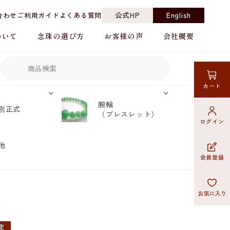
公式HP
English
合わせ
ご利用ガイド
よくある質問
ついて
念珠の選び方
お客様の声
会社概要
カート
腕輪
別正式
（ブレスレット）
ログイン
他
会員登録
お気に入り
定