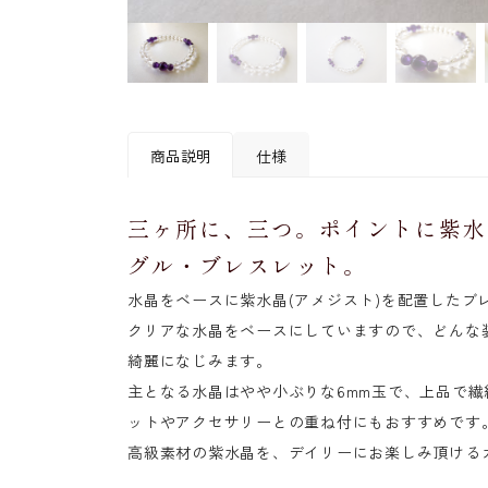
商品説明
仕様
三ヶ所に、三つ。ポイントに紫水
素材
〔玉〕水晶・紫水晶(アメ
グル・ブレスレット。
主玉サイズ
約6mm(水晶)
水晶をベースに紫水晶(アメジスト)を配置したブ
本体サイズ
約15.5cm (円周)
クリアな水晶をベースにしていますので、どんな
中糸
透明オペロンゴム
綺麗になじみます。
主となる水晶はやや小ぶりな6mm玉で、上品で
ットやアクセサリーとの重ね付にもおすすめです
高級素材の紫水晶を、デイリーにお楽しみ頂ける