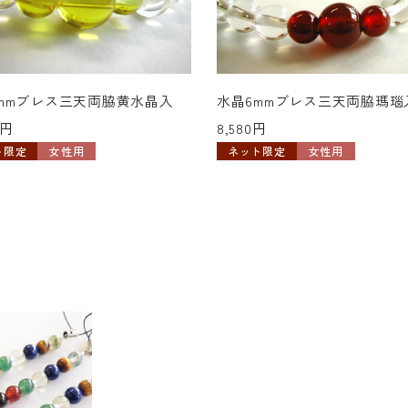
mmブレス三天両脇黄水晶入
水晶6mmブレス三天両脇瑪瑙
0円
8,580円
ト限定
女性用
ネット限定
女性用