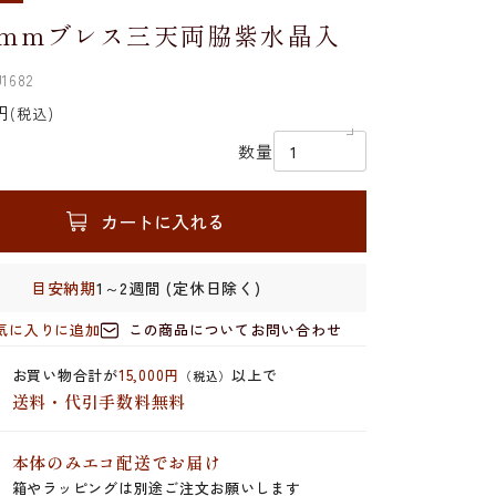
6mmブレス三天両脇紫水晶入
1682
円
(税込)
数量
カートに入れる
目安納期
1～2週間 (定休日除く)
気に入りに追加
この商品についてお問い合わせ
お買い物合計が
15,000円
以上で
（税込）
送料・代引手数料無料
本体のみエコ配送でお届け
箱やラッピングは別途ご注文お願いします