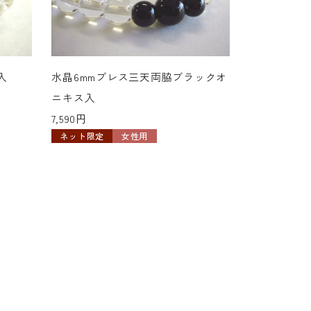
水晶6mmブ
入
水晶6mmブレス三天両脇ブラックオ
7,590円
ニキス入
ネット限定
7,590円
ネット限定
女性用