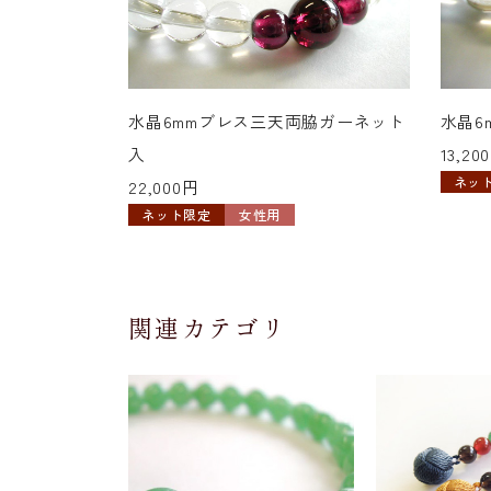
水晶6mmブレス三天両脇ガーネット
水晶6
入
13,20
ネッ
22,000円
ネット限定
女性用
関連カテゴリ