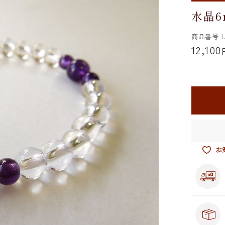
水晶
商品番号
U
12,100
お