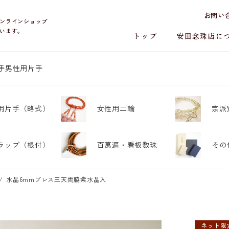
お問い
ンラインショップ
います。
トップ
安田念珠店に
手
男性用片手
用片手
（略式）
女性用二輪
宗派
ラップ
（根付）
百萬遍・
看板数珠
その
水晶6mmブレス三天両脇紫水晶入
ネット限