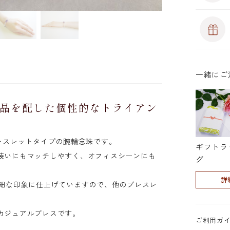
一緒にご
晶を配した個性的なトライアン
ジスト)
レスレットタイプの腕輪念珠です。
ギフトラ
装いにもマッチしやすく、オフィスシーンにも
グ
詳
繊細な印象に仕上げていますので、他のブレスレ
。
カジュアルブレスです。
ご利用ガ