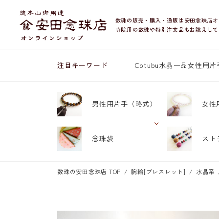
数珠の販売・購入・通販は安田念珠店オ
寺院用の数珠や特別注文品もお誂えして
Cotubu
水晶
一品
女性用片
注目キーワード
男性用片手
（略式）
女性
念珠袋
スト
数珠の安田念珠店 TOP
腕輪[ブレスレット]
水晶系