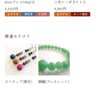
4mmブレス14kgf入
二天ソーダライト入
ッ
8,800円
4,290円
14
おすすめ
男性用
女性用
おすすめ
ネット限定
関連カテゴリ
ストラップ(根付)
腕輪[ブレスレット]