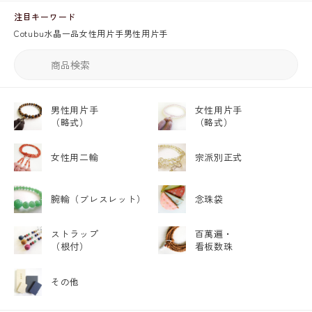
注目キーワード
Cotubu
水晶
一品
女性用片手
男性用片手
男性用片手
女性用片手
（略式）
（略式）
女性用二輪
宗派別正式
腕輪
（ブレスレット）
念珠袋
ストラップ
百萬遍・
（根付）
看板数珠
その他