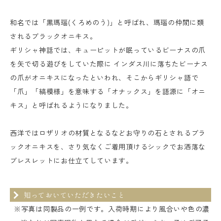
和名では「黒瑪瑙(くろめのう)」と呼ばれ、瑪瑙の仲間に類
されるブラックオニキス。
ギリシャ神話では、キューピットが眠っているビーナスの爪
を矢で切る遊びをしていた際に インダス川に落ちたビーナス
の爪がオニキスになったといわれ、そこからギリシャ語で
「爪」「縞模様」を意味する「オナックス」を語源に「オニ
キス」と呼ばれるようになりました。
西洋ではロザリオの材質となるなどお守りの石とされるブラ
ックオニキスを、さり気なくご着用頂けるシックでお洒落な
ブレスレットにお仕立てしています。
知っておいていただきたいこと
※写真は同製品の一例です。入荷時期により風合いや色の濃