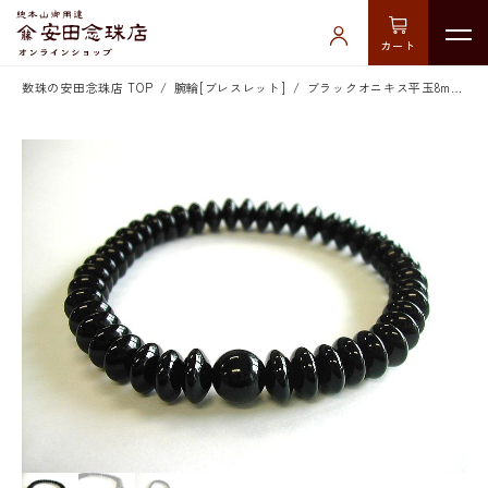
カート
数珠の安田念珠店 TOP
腕輪[ブレスレット]
ブラックオニキス平玉8mmブレス 二天無