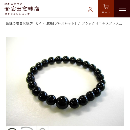
カート
数珠の安田念珠店 TOP
腕輪[ブレスレット]
ブラックオニキスブレス共仕立