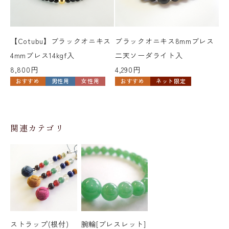
【Cotubu】ブラックオニキス
ブラックオニキス8mmブレス
【
4mmブレス14kgf入
二天ソーダライト入
ッ
8,800円
4,290円
14
おすすめ
男性用
女性用
おすすめ
ネット限定
関連カテゴリ
ストラップ(根付)
腕輪[ブレスレット]