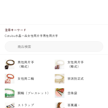
注目キーワード
Cotubu
水晶
一品
女性用片手
男性用片手
男性用片手
女性用片手
（略式）
（略式）
女性用二輪
宗派別正式
腕輪
（ブレスレット）
念珠袋
ストラップ
百萬遍・