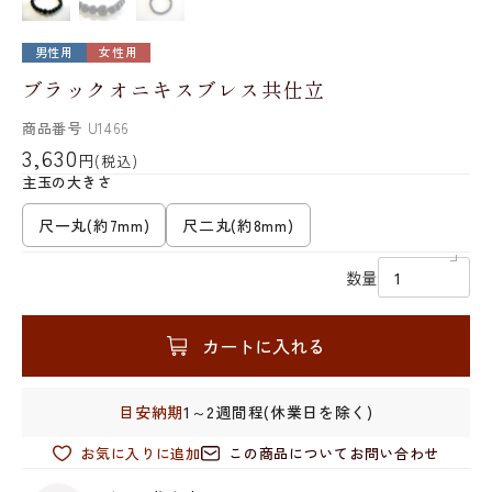
男性用
女性用
ブラックオニキスブレス共仕立
商品番号
U1466
3,630
円
(税込)
主玉の大きさ
尺一丸(約7mm)
尺二丸(約8mm)
数量
カートに入れる
目安納期
1～2週間程(休業日を除く)
お気に入りに追加
この商品についてお問い合わせ