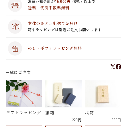
お買い物合計が
15,000円
以上で
（税込）
送料・代引手数料無料
本体のみエコ配送でお届け
箱やラッピングは別途ご注文お願いします
のし・ギフトラッピング無料
一緒にご注文
ギフトラッピング
紙箱
桐箱
220円
550円