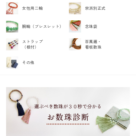
女性用二輪
宗派別正式
腕輪
（ブレスレット）
念珠袋
ストラップ
百萬遍・
（根付）
看板数珠
その他