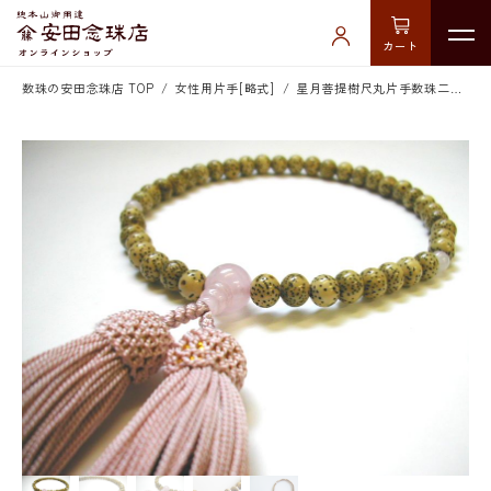
カート
数珠の安田念珠店 TOP
女性用片手[略式]
星月菩提樹尺丸片手数珠二五房紅石英仕立