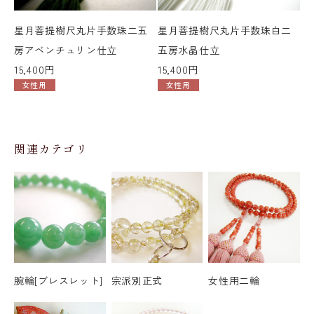
星月菩提樹尺丸片手数珠二五
星月菩提樹尺丸片手数珠白二
星
房アベンチュリン仕立
五房水晶仕立
二
15,400円
15,400円
15
女性用
女性用
関連カテゴリ
腕輪[ブレスレット]
宗派別正式
女性用二輪