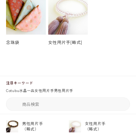
念珠袋
女性用片手[略式]
注目キーワード
Cotubu
水晶
一品
女性用片手
男性用片手
男性用片手
女性用片手
（略式）
（略式）