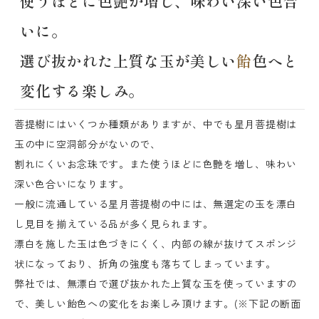
使うほどに色艶が増し、味わい深い色合
いに。
選び抜かれた上質な玉が美しい
飴
色へと
変化する楽しみ。
菩提樹にはいくつか種類がありますが、中でも星月菩提樹は
玉の中に空洞部分がないので、
割れにくいお念珠です。また使うほどに色艶を増し、味わい
深い色合いになります。
一般に流通している星月菩提樹の中には、無選定の玉を漂白
し見目を揃えている品が多く見られます。
漂白を施した玉は色づきにくく、内部の線が抜けてスポンジ
状になっており、折角の強度も落ちてしまっています。
弊社では、無漂白で選び抜かれた上質な玉を使っていますの
で、美しい飴色への変化をお楽しみ頂けます。(※下記の断面