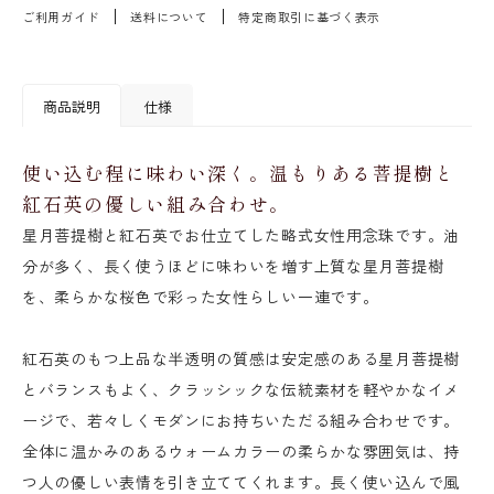
ご利用ガイド
送料について
特定商取引に基づく表示
商品説明
仕様
使い込む程に味わい深く。温もりある菩提樹と
紅石英の優しい組み合わせ。
星月菩提樹と紅石英でお仕立てした略式女性用念珠です。油
分が多く、長く使うほどに味わいを増す上質な星月菩提樹
を、柔らかな桜色で彩った女性らしい一連です。
紅石英のもつ上品な半透明の質感は安定感のある星月菩提樹
とバランスもよく、クラッシックな伝統素材を軽やかなイメ
ージで、若々しくモダンにお持ちいただる組み合わせです。
全体に温かみのあるウォームカラーの柔らかな雰囲気は、持
つ人の優しい表情を引き立ててくれます。長く使い込んで風