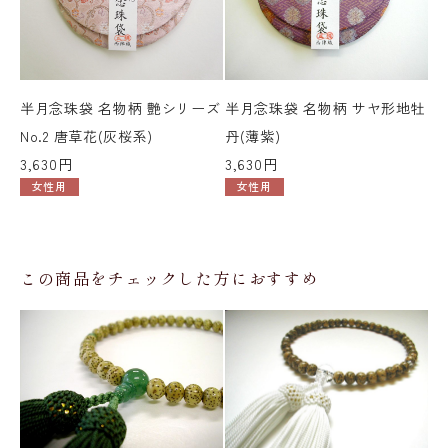
半月念珠袋 名物柄 艶シリーズ
半月念珠袋 名物柄 サヤ形地牡
優
No.2 唐草花(灰桜系)
丹(薄紫)
4,
3,630円
3,630円
女性用
女性用
この商品をチェックした方におすすめ