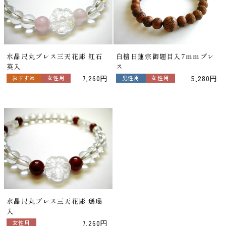
水晶尺丸ブレス三天花彫 紅石
白檀日蓮宗御題目入7mmブレ
英入
ス
7,260円
5,280円
おすすめ
女性用
男性用
女性用
水晶尺丸ブレス三天花彫 瑪瑙
入
7,260円
女性用