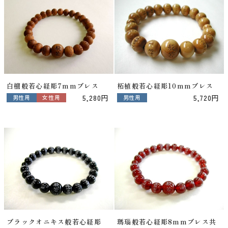
白檀般若心経彫7mmブレス
柘植般若心経彫10mmブレス
5,280円
5,720円
男性用
女性用
男性用
ブラックオニキス般若心経彫
瑪瑙般若心経彫8mmブレス共