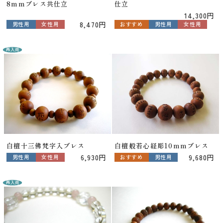
8mmブレス共仕立
仕立
14,300円
8,470円
男性用
女性用
おすすめ
男性用
女性用
再入荷
白檀十三佛梵字入ブレス
白檀般若心経彫10mmブレス
6,930円
9,680円
男性用
女性用
おすすめ
男性用
再入荷