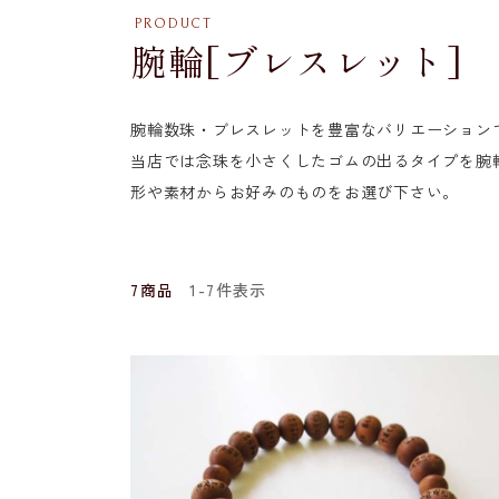
腕輪[ブレスレット]
腕輪数珠・ブレスレットを豊富なバリエーション
当店では念珠を小さくしたゴムの出るタイプを腕
形や素材からお好みのものをお選び下さい。
7商品
1-7件表示