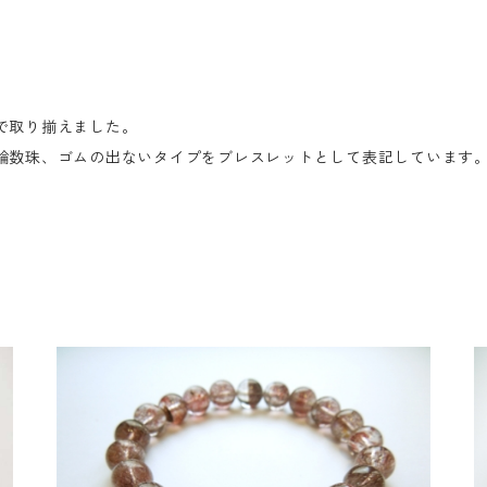
で取り揃えました。
輪数珠、ゴムの出ないタイプをブレスレットとして表記しています