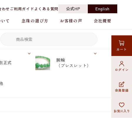
公式HP
English
合わせ
ご利用ガイド
よくある質問
ついて
念珠の選び方
お客様の声
会社概要
カート
腕輪
別正式
（ブレスレット）
ログイン
他
会員登録
お気に入り