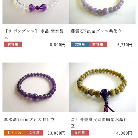
【リボンブレス】 水晶 紫水晶
藤雲石7mmブレス共仕立
入
8,800円
6,710円
女性用
男性用
女性用
紫水晶7mmブレス共仕立
星月菩提樹尺丸腕輪紫水晶仕
立
33,000円
14,300円
おすすめ
女性用
女性用