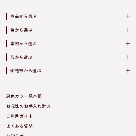
商品から選ぶ
色から選ぶ
素材から選ぶ
形から選ぶ
価格帯から選ぶ
房色カラー見本帳
お念珠のお手入れ辞典
ご利用ガイド
よくある質問
お知らせ