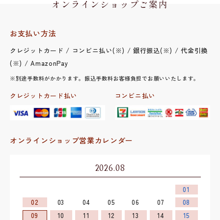
オンラインショップご案内
お支払い方法
クレジットカード / コンビニ払い(※) / 銀行振込(※) / 代金引換
(※) / AmazonPay
※別途手数料がかかります。振込手数料お客様負担でお願いいたします。
クレジットカード払い
コンビニ払い
オンラインショップ営業カレンダー
2026.08
01
02
03
04
05
06
07
08
09
10
11
12
13
14
15