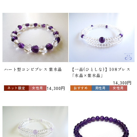
ハート型コンビブレス 紫水晶
【一品(ひとしな)】108ブレス
「水晶×紫水晶」
14,300円
14,300円
ネット限定
女性用
おすすめ
男性用
女性用