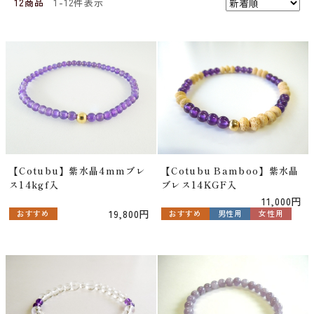
12商品
1-12件表示
【Cotubu】紫水晶4mmブレ
【Cotubu Bamboo】紫水晶
ス14kgf入
ブレス14KGF入
11,000円
19,800円
おすすめ
おすすめ
男性用
女性用