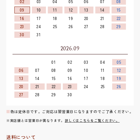
02
03
04
05
06
07
08
09
10
11
12
13
14
15
16
17
18
19
20
21
22
23
24
25
26
27
28
29
30
31
2026.09
01
02
03
04
05
06
07
08
09
10
11
12
13
14
15
16
17
18
19
20
21
22
23
24
25
26
27
28
29
30
■
色は定休日です。ご対応は翌営業日になりますのでご了承ください。
※実店舗とは営業日が異なります。
詳しくはこちらをご覧ください。
送料について