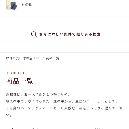
その他
さらに詳しい条件で絞り込み検索
数珠の安田念珠店 TOP
商品一覧
商品一覧
お数珠は、お一人におひとつ持つもの。
職人の手で丁寧に作られた一連の中から、生涯のパートナーとして、
ご自身のパーソナリティーにあった素敵な一連をじっくりと選んで下さ
い。