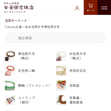
カート
注目キーワード
Cotubu
水晶
一品
女性用片手
男性用片手
男性用片手
女性用片手
（略式）
（略式）
女性用二輪
宗派別正式
腕輪
（ブレスレット）
念珠袋
ストラップ
百萬遍・
（根付）
看板数珠