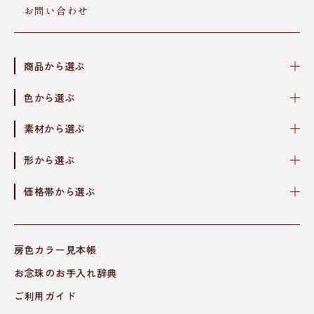
お問い合わせ
商品から選ぶ
色から選ぶ
素材から選ぶ
形から選ぶ
価格帯から選ぶ
房色カラー見本帳
お念珠のお手入れ辞典
ご利用ガイド