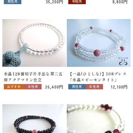
35,200円
8,800円
男性用
寺院用
水晶128面切子片手忘な草二五
【一品(ひとしな)】108ブレス
房アクアマリン仕立
「水晶×ピーモンタイト」
26,400円
12,100円
おすすめ
女性用
男性用
女性用