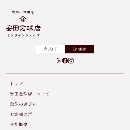
公式HP
English
トップ
安田念珠店について
念珠の選び方
お客様の声
会社概要