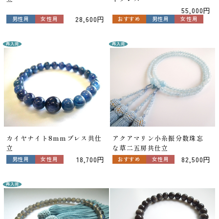
55,000円
28,600円
男性用
女性用
おすすめ
男性用
女性用
再入荷
再入荷
カイヤナイト8mmブレス共仕
アクアマリン小糸振分数珠忘
立
な草二五房共仕立
18,700円
82,500円
男性用
女性用
おすすめ
女性用
再入荷