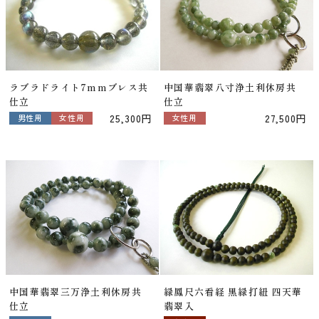
ラブラドライト7mmブレス共
中国華翡翠八寸浄土利休房共
仕立
仕立
25,300円
27,500円
男性用
女性用
女性用
中国華翡翠三万浄土利休房共
緑鳳尺六看経 黒緑打紐 四天華
仕立
翡翠入