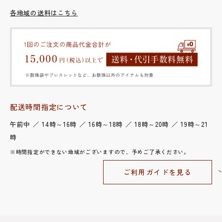
各地域の送料はこちら
配送時間指定について
午前中 ／ 14時～16時 ／ 16時～18時 ／ 18時～20時 ／ 19時～21
時
※時間指定ができない地域がございますので、予めご了承ください。
ご利用ガイドを見る