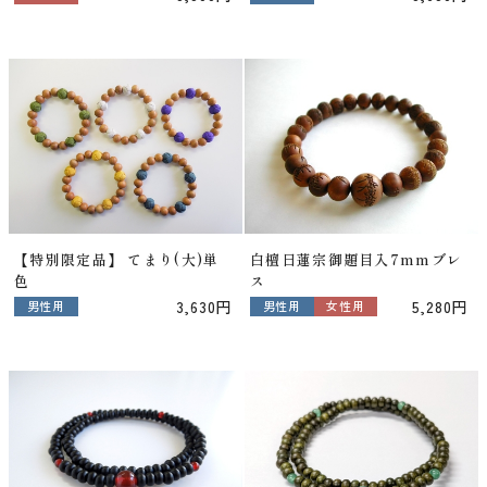
【特別限定品】 てまり(大)単
白檀日蓮宗御題目入7mmブレ
色
ス
3,630円
5,280円
男性用
男性用
女性用