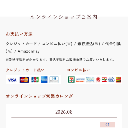
オンラインショップご案内
お支払い方法
クレジットカード / コンビニ払い(※) / 銀行振込(※) / 代金引換
(※) / AmazonPay
※別途手数料がかかります。振込手数料お客様負担でお願いいたします。
クレジットカード払い
コンビニ払い
オンラインショップ営業カレンダー
2026.08
01