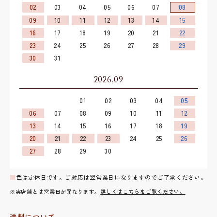
02
03
04
05
06
07
08
09
10
11
12
13
14
15
16
17
18
19
20
21
22
23
24
25
26
27
28
29
30
31
2026.09
01
02
03
04
05
06
07
08
09
10
11
12
13
14
15
16
17
18
19
20
21
22
23
24
25
26
27
28
29
30
■
色は定休日です。ご対応は翌営業日になりますのでご了承ください。
※実店舗とは営業日が異なります。
詳しくはこちらをご覧ください。
送料について