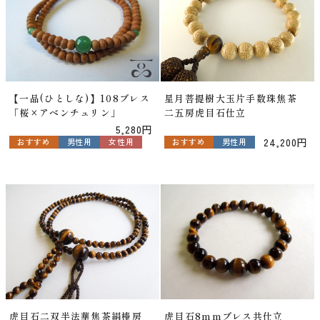
【一品(ひとしな)】108ブレス
星月菩提樹大玉片手数珠焦茶
「桜×アベンチュリン」
二五房虎目石仕立
5,280円
24,200円
おすすめ
男性用
おすすめ
男性用
女性用
虎目石二双半法華焦茶絹棒房
虎目石8mmブレス共仕立