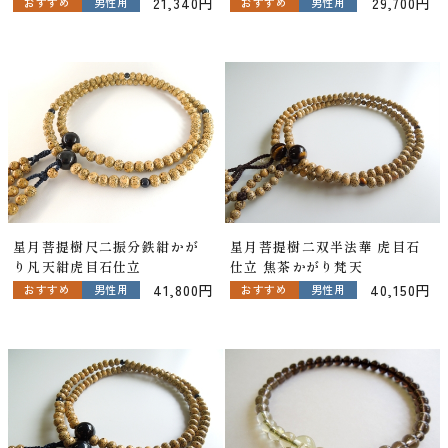
21,340円
29,700円
おすすめ
男性用
おすすめ
男性用
星月菩提樹尺二振分鉄紺かが
星月菩提樹二双半法華 虎目石
り凡天紺虎目石仕立
仕立 焦茶かがり梵天
41,800円
40,150円
おすすめ
男性用
おすすめ
男性用