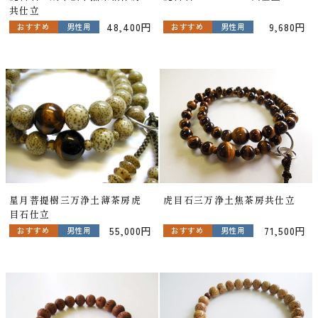
共仕立
48,400円
9,680円
おすすめ
男性用
おすすめ
男性用
星月菩提樹三万浄土薄茶房虎
虎目石三万浄土焦茶房共仕立
目石仕立
55,000円
71,500円
おすすめ
男性用
おすすめ
男性用