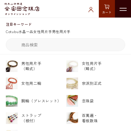
カート
注目キーワード
Cotubu
水晶
一品
女性用片手
男性用片手
男性用片手
女性用片手
（略式）
（略式）
女性用二輪
宗派別正式
腕輪
（ブレスレット）
念珠袋
ストラップ
百萬遍・
（根付）
看板数珠