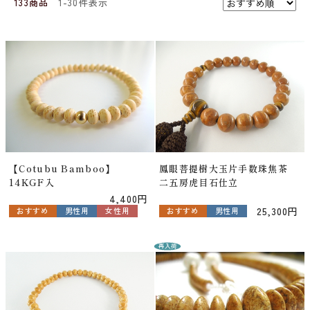
133商品
1-30件表示
【Cotubu Bamboo】
鳳眼菩提樹大玉片手数珠焦茶
14KGF入
二五房虎目石仕立
4,400円
25,300円
おすすめ
男性用
おすすめ
男性用
女性用
再入荷