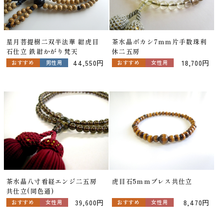
星月菩提樹二双半法華 紺虎目
茶水晶ボカシ7mm片手数珠利
石仕立 鉄紺かがり梵天
休二五房
44,550円
18,700円
おすすめ
男性用
おすすめ
女性用
茶水晶八寸看経エンジ二五房
虎目石5mmブレス共仕立
共仕立(同色通)
39,600円
8,470円
おすすめ
女性用
おすすめ
女性用