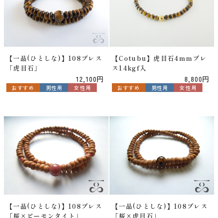
【一品(ひとしな)】108ブレス
【Cotubu】虎目石4mmブレ
「虎目石」
ス14kgf入
12,100円
8,800円
おすすめ
男性用
女性用
おすすめ
男性用
女性用
【一品(ひとしな)】108ブレス
【一品(ひとしな)】108ブレス
「桜×ピーモンタイト」
「桜×虎目石」