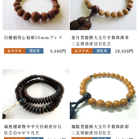
白檀般若心経彫10mmブレス
星月菩提樹大玉片手数珠薄茶
二五房赤虎目石仕立
9,680円
28,600円
おすすめ
男性用
おすすめ
男性用
縞黒檀素挽中平天台紺虎目石
鳳眼菩提樹大玉片手数珠鉄紺
仕立白かがり凡天
二五房紺虎目石仕立