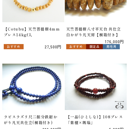
【Cotubu】天竺菩提樹4mm
天竺菩提樹八寸平天台 共仕立
ブレス14kgf入
白かがり凡天房【桐箱付き】
176,000円
27,500円
おすすめ
おすすめ
限定品
男性用
ラピスラズリ尺二振分鉄紺か
【一品(ひとしな)】108ブレス
がり凡天共仕立(桐箱付き)
「紫檀×瑪瑙」