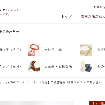
お問い
ンラインショップ
います。
トップ
安田念珠店に
手
男性用片手
用片手
（略式）
女性用二輪
宗派
ラップ
（根付）
百萬遍・
看板数珠
その
としな)/108ブレス
【ネット限定】天竺菩提樹108玉ブレス 六天紫水晶入
ネット限