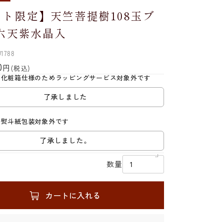
ト限定】天竺菩提樹108玉ブ
 六天紫水晶入
1788
0
円
(税込)
は化粧箱仕様のためラッピングサービス対象外です
了承しました
は熨斗紙包装対象外です
了承しました。
数量
カートに入れる