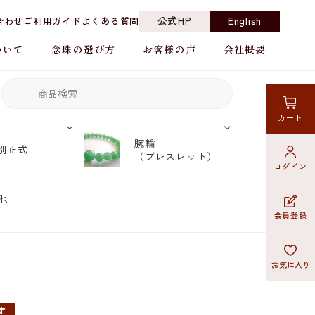
公式HP
English
合わせ
ご利用ガイド
よくある質問
ついて
念珠の選び方
お客様の声
会社概要
カート
腕輪
別正式
（ブレスレット）
ログイン
他
会員登録
お気に入り
定