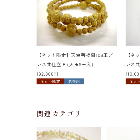
【ネット限定】天竺菩提樹108玉ブ
【ネッ
レス共仕立 B (天玉6玉入)
レス共
132,000円
110,0
ネット限定
男性用
ネッ
関連カテゴリ