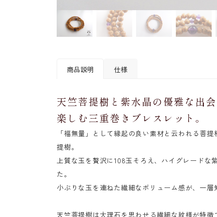
商品説明
仕様
天竺菩提樹と紫水晶の優雅な出会
素材
〔玉〕天竺菩提樹(テンジ
楽しむ三重巻きブレスレット。
〔親玉・向玉・天玉〕紫
「福無量」として縁起の良い素材と云われる菩提
玉径
〔主玉〕約5mm
提樹。
〔親玉・向玉〕約8mm
上質な玉を贅沢に108玉そろえ、ハイグレードな
〔天玉〕約4mm
た。
寸法
〔着用時(三重巻き)〕 内
小ぶりな玉を連ねた繊細なボリューム感が、一層
〔引き伸ばし時のさし渡し
中糸
透明オペロンゴム
天竺菩提樹は大理石を思わせる繊細な紋様が特徴