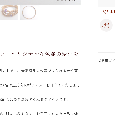
お
い。オリジナルな色艶の変化を
クボダイジュ)
ご利用ガ
水晶(ムラサキズイショウ)
樹の中でも、最高級品に位置づけられる天竺菩
紫水晶で正式念珠型ブレスにお仕立ていたしまし
寸約16cm
知的な印象を深めてくれるデザインです。
〕 約26cm
で、肌なじみも良く、お手回りをより上品に魅