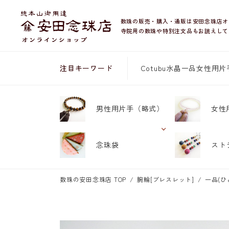
数珠の販売・購入・通販は安田念珠店オ
寺院用の数珠や特別注文品もお誂えして
Cotubu
水晶
一品
女性用片
注目キーワード
男性用片手
（略式）
女性
念珠袋
スト
数珠の安田念珠店 TOP
腕輪[ブレスレット]
一品(ひ