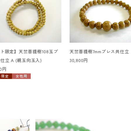
ト限定】天竺菩提樹108玉ブ
天竺菩提樹7mmブレス共仕立
仕立 A (親玉向玉入)
30,800円
00円
ト限定
女性用