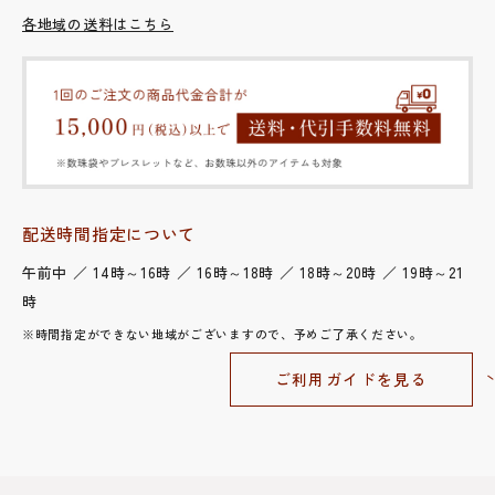
各地域の送料はこちら
配送時間指定について
午前中 ／ 14時～16時 ／ 16時～18時 ／ 18時～20時 ／ 19時～21
時
※時間指定ができない地域がございますので、予めご了承ください。
ご利用ガイドを見る