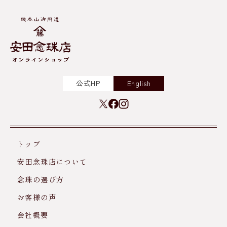
公式HP
English
トップ
安田念珠店について
念珠の選び方
お客様の声
会社概要