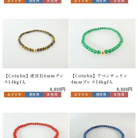
おすすめ
男性用
女性用
おすすめ
男性用
女性用
【Cotubu】虎目石4mmブレ
【Cotubu】アベンチュリン
ス14kgf入
4mmブレス14kgf入
8,800円
8,800円
おすすめ
男性用
女性用
おすすめ
男性用
女性用