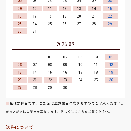
02
03
04
05
06
07
08
09
10
11
12
13
14
15
16
17
18
19
20
21
22
23
24
25
26
27
28
29
30
31
2026.09
01
02
03
04
05
06
07
08
09
10
11
12
13
14
15
16
17
18
19
20
21
22
23
24
25
26
27
28
29
30
■
色は定休日です。ご対応は翌営業日になりますのでご了承ください。
※実店舗とは営業日が異なります。
詳しくはこちらをご覧ください。
送料について