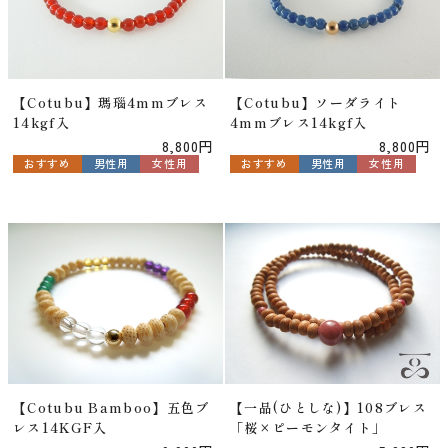
【Cotubu】瑪瑙4mmブレス
【Cotubu】ソーダライト
14kgf入
4mmブレス14kgf入
8,800円
8,800円
おすすめ
男性用
女性用
おすすめ
男性用
女性用
【Cotubu Bamboo】五色ブ
【一品(ひとしな)】108ブレス
レス14KGF入
「桜×ピーモンタイト」