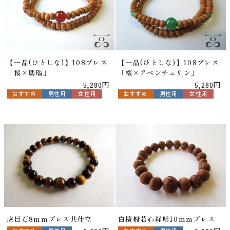
【一品(ひとしな)】108ブレス
【一品(ひとしな)】108ブレス
「桜×瑪瑙」
「桜×アベンチュリン」
5,280円
5,280円
おすすめ
男性用
女性用
おすすめ
男性用
女性用
虎目石8mmブレス共仕立
白檀般若心経彫10mmブレス