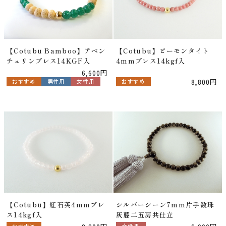
【Cotubu Bamboo】アベン
【Cotubu】ピーモンタイト
チュリンブレス14KGF入
4mmブレス14kgf入
6,600円
8,800円
おすすめ
おすすめ
男性用
女性用
【Cotubu】紅石英4mmブレ
シルバーシーン7mm片手数珠
ス14kgf入
灰藤二五房共仕立
おすすめ
女性用