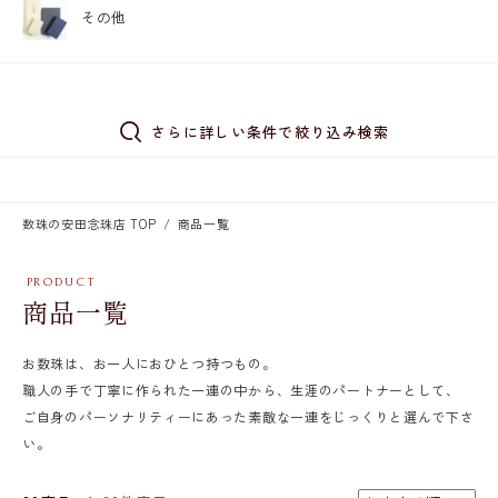
その他
さらに詳しい条件で絞り込み検索
数珠の安田念珠店 TOP
商品一覧
商品一覧
お数珠は、お一人におひとつ持つもの。
職人の手で丁寧に作られた一連の中から、生涯のパートナーとして、
ご自身のパーソナリティーにあった素敵な一連をじっくりと選んで下さ
い。