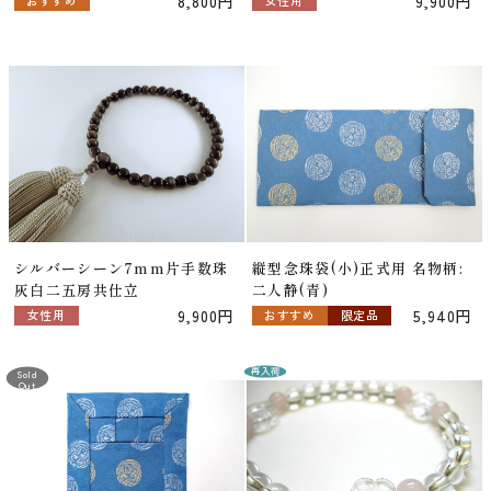
8,800円
9,900円
シルバーシーン7mm片手数珠
縦型念珠袋(小)正式用 名物柄:
灰白二五房共仕立
二人静(青)
9,900円
5,940円
女性用
おすすめ
限定品
再入荷
Sold
Out