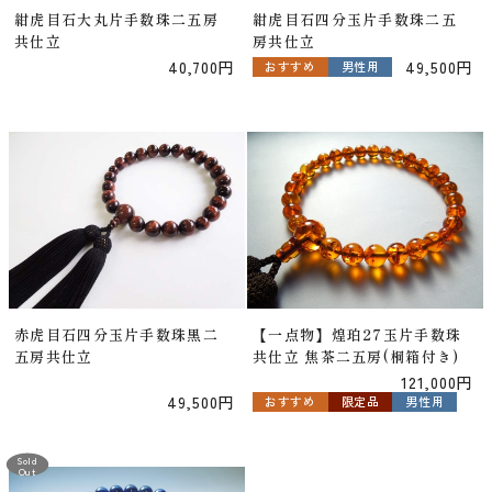
紺虎目石大丸片手数珠二五房
紺虎目石四分玉片手数珠二五
共仕立
房共仕立
40,700円
49,500円
おすすめ
男性用
赤虎目石四分玉片手数珠黒二
【一点物】煌珀27玉片手数珠
五房共仕立
共仕立 焦茶二五房(桐箱付き)
121,000円
49,500円
おすすめ
限定品
男性用
Sold
Out