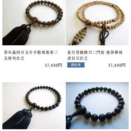
茶水晶四分玉片手数珠焦茶二
星月菩提樹尺二門徒 焦茶棒房
五房共仕立
虎目石仕立
37,400円
37,400円
男性用