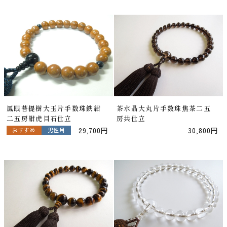
鳳眼菩提樹大玉片手数珠鉄紺
茶水晶大丸片手数珠焦茶二五
二五房紺虎目石仕立
房共仕立
29,700円
30,800円
おすすめ
男性用