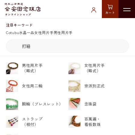
カート
注目キーワード
Cotubu
水晶
一品
女性用片手
男性用片手
男性用片手
女性用片手
（略式）
（略式）
女性用二輪
宗派別正式
腕輪
（ブレスレット）
念珠袋
ストラップ
百萬遍・
（根付）
看板数珠