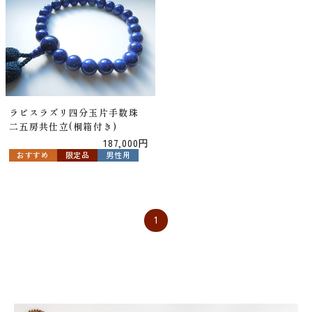
ラピスラズリ四分玉片手数珠
二五房共仕立(桐箱付き)
187,000円
おすすめ
限定品
男性用
1