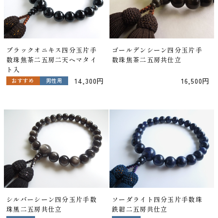
ブラックオニキス四分玉片手
ゴールデンシーン四分玉片手
数珠焦茶二五房二天ヘマタイ
数珠焦茶二五房共仕立
ト入
14,300円
16,500円
おすすめ
男性用
シルバーシーン四分玉片手数
ソーダライト四分玉片手数珠
珠黒二五房共仕立
鉄紺二五房共仕立