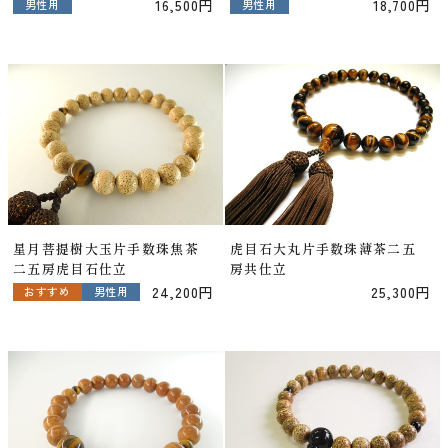
16,500円
18,700円
男性用
男性用
星月菩提樹大玉片手数珠焦茶
虎目石大丸片手数珠薄茶二五
二五房虎目石仕立
房共仕立
24,200円
25,300円
おすすめ
男性用