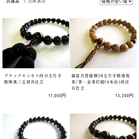
25商品
1-25件表示
ブラックオニキス四分玉片手
縞星月菩提樹18玉片手数珠焦
数珠黒二五房共仕立
茶/茶・金茶打紐(6本出)虎目
石仕立
11,000円
13,200円