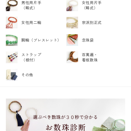
男性用片手
女性用片手
（略式）
（略式）
女性用二輪
宗派別正式
腕輪
（ブレスレット）
念珠袋
ストラップ
百萬遍・
（根付）
看板数珠
その他