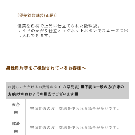
【優美錦数珠袋(正絹)】
優美な色柄で上品に仕立てられた数珠袋。
サイドのかがり仕立とマグネットボタンでスムーズに出
し入れできます。
男性用片手をご検討されているお客様へ
お持ちいただけるお数珠のタイプ(早見表)
■下表は一般の方(在家の
方)向けのおおよその目安でございます■
天台
宗派共通の片手数珠を使われる場合が多いです。
宗
臨済
宗派共通の片手数珠を使われる場合が多いです。
宗