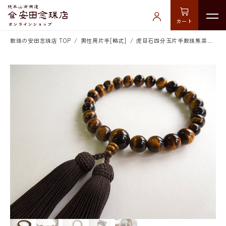
カート
数珠の安田念珠店 TOP
男性用片手[略式]
虎目石四分玉片手数珠焦茶二五房共仕立