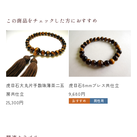
この商品をチェックした方におすすめ
虎目石大丸片手数珠薄茶二五
虎目石8mmブレス共仕立
赤
房共仕立
9,680円
五
おすすめ
男性用
25,300円
49