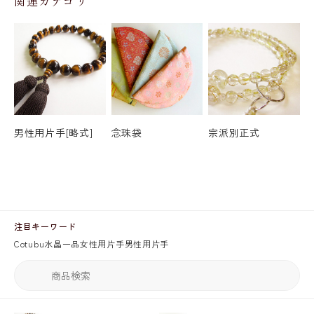
関連カテゴリ
男性用片手[略式]
念珠袋
宗派別正式
注目キーワード
Cotubu
水晶
一品
女性用片手
男性用片手