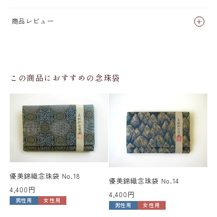
商品レビュー
この商品におすすめの念珠袋
優美錦織念珠袋 No.18
優美錦織念珠袋 No.14
優
4,400円
4,400円
4,
男性用
女性用
男性用
女性用