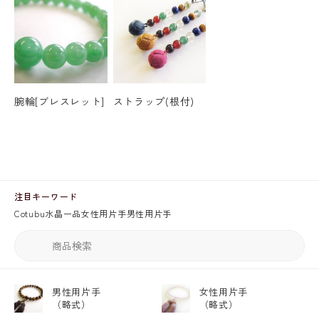
腕輪[ブレスレット]
ストラップ(根付)
注目キーワード
Cotubu
水晶
一品
女性用片手
男性用片手
男性用片手
女性用片手
（略式）
（略式）