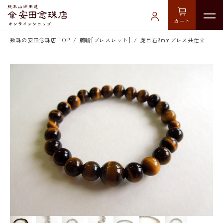
カート
数珠の安田念珠店 TOP
腕輪[ブレスレット]
虎目石8mmブレス共仕立