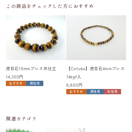
この商品をチェックした方におすすめ
虎目石10mmブレス共仕立
【Cotubu】虎目石4mmブレス
虎
14,300円
14kgf入
9,
おすすめ
男性用
8,800円
おすすめ
男性用
女性用
関連カテゴリ