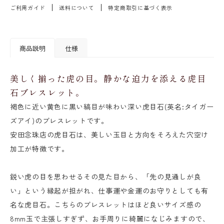
ご利用ガイド
送料について
特定商取引に基づく表示
商品説明
仕様
美しく揃った虎の目。静かな迫力を添える虎目
石ブレスレット。
褐色に近い黄色に黒い縞目が味わい深い虎目石(英名:タイガー
ズアイ)のブレスレットです。
安田念珠店の虎目石は、美しい玉目と方向をそろえた穴空け
加工が特徴です。
鋭い虎の目を思わせるその見た目から、「先の見通しが良
い」という縁起が担がれ、仕事運や金運のお守りとしても有
名な虎目石。こちらのブレスレットはほど良いサイズ感の
8mm玉で主張しすぎず、お手周りに綺麗になじみますので、