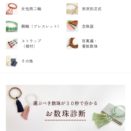
女性用二輪
宗派別正式
腕輪
（ブレスレット）
念珠袋
ストラップ
百萬遍・
（根付）
看板数珠
その他