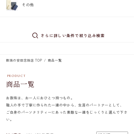
その他
さらに詳しい条件で絞り込み検索
数珠の安田念珠店 TOP
商品一覧
商品一覧
お数珠は、お一人におひとつ持つもの。
職人の手で丁寧に作られた一連の中から、生涯のパートナーとして、
ご自身のパーソナリティーにあった素敵な一連をじっくりと選んで下さ
い。