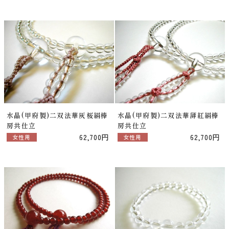
水晶(甲府製)二双法華灰桜絹棒
水晶(甲府製)二双法華薄紅絹棒
房共仕立
房共仕立
62,700円
62,700円
女性用
女性用